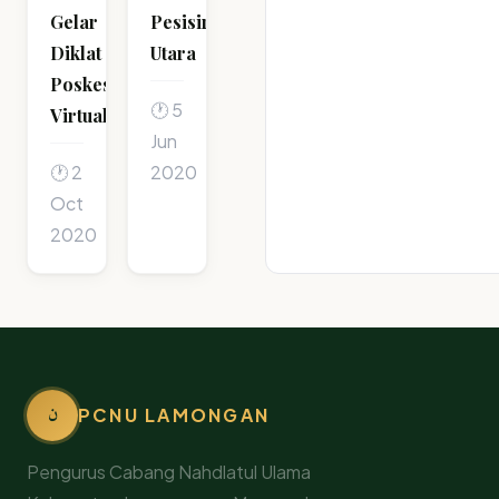
Gelar
Pesisir
Diklat
Utara
Poskestren
🕐 5
Virtual
Jun
🕐 2
2020
Oct
2020
ن
PCNU LAMONGAN
Pengurus Cabang Nahdlatul Ulama