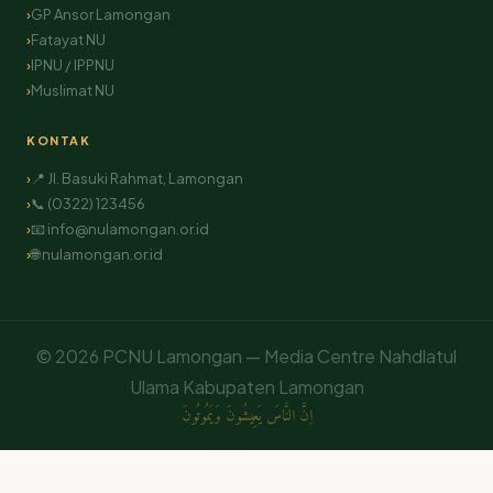
GP Ansor Lamongan
Fatayat NU
IPNU / IPPNU
Muslimat NU
KONTAK
📍 Jl. Basuki Rahmat, Lamongan
📞 (0322) 123456
📧 info@nulamongan.or.id
🌐 nulamongan.or.id
© 2026 PCNU Lamongan — Media Centre Nahdlatul
Ulama Kabupaten Lamongan
اِنَّ النَّاسَ يَعِيشُونَ وَيَمُوتُونَ