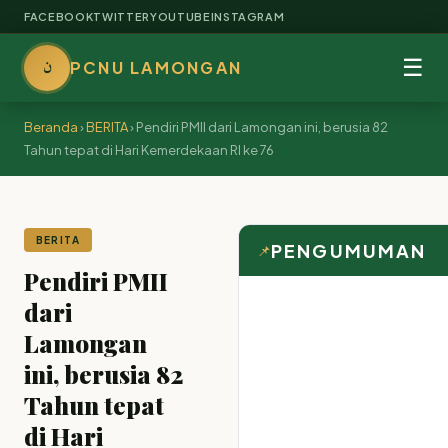
FACEBOOK
TWITTER
YOUTUBE
INSTAGRAM
ن
☰
PCNU LAMONGAN
Beranda
›
BERITA
›
Pendiri PMII dari Lamongan ini, berusia 82
Tahun tepat di Hari Kemerdekaan RI ke 76
BERITA
PENGUMUMAN
📌
Pendiri PMII
dari
Lamongan
ini, berusia 82
Tahun tepat
di Hari