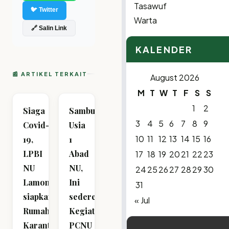
Tasawuf
🐦 Twitter
Warta
🔗 Salin Link
KALENDER
📰 ARTIKEL TERKAIT
August 2026
M
T
W
T
F
S
S
1
2
Siaga
Sambut
3
4
5
6
7
8
9
Covid-
Usia
10
11
12
13
14
15
16
19,
1
LPBI
Abad
17
18
19
20
21
22
23
NU
NU,
24
25
26
27
28
29
30
Lamongan
Ini
31
siapkan
sederet
« Jul
Rumah
Kegiatan
Karantina
PCNU