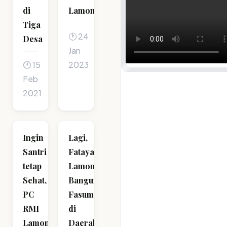
di
Lamongan
Tiga
🕐 24
Desa
Jan
🕐 15
2023
Feb
2021
Ingin
Lagi,
Santri
Fatayat
tetap
Lamongan
Sehat,
Bangun
PC
Fasum
RMI
di
Lamongan
Daerah