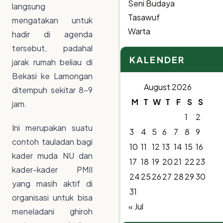
Seni Budaya
langsung
Tasawuf
mengatakan untuk
Warta
hadir di agenda
tersebut, padahal
KALENDER
jarak rumah beliau di
Bekasi ke Lamongan
August 2026
ditempuh sekitar 8-9
M
T
W
T
F
S
S
jam.
1
2
Ini merupakan suatu
3
4
5
6
7
8
9
contoh tauladan bagi
10
11
12
13
14
15
16
kader muda NU dan
17
18
19
20
21
22
23
kader-kader PMII
24
25
26
27
28
29
30
yang masih aktif di
31
organisasi untuk bisa
« Jul
meneladani ghiroh