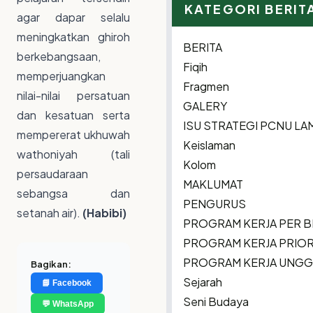
KATEGORI BERIT
agar dapar selalu
meningkatkan ghiroh
BERITA
berkebangsaan,
Fiqih
memperjuangkan
Fragmen
nilai-nilai persatuan
GALERY
dan kesatuan serta
ISU STRATEGI PCNU L
mempererat ukhuwah
Keislaman
wathoniyah (tali
Kolom
persaudaraan
MAKLUMAT
sebangsa dan
PENGURUS
setanah air).
(Habibi)
PROGRAM KERJA PER 
PROGRAM KERJA PRIOR
PROGRAM KERJA UNG
Bagikan:
Sejarah
📘 Facebook
Seni Budaya
💬 WhatsApp