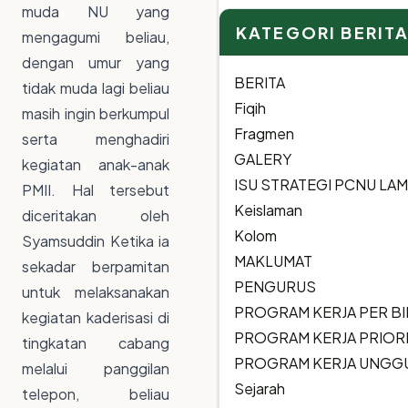
for:
muda NU yang
KATEGORI BERIT
mengagumi beliau,
dengan umur yang
BERITA
tidak muda lagi beliau
Fiqih
masih ingin berkumpul
Fragmen
serta menghadiri
GALERY
kegiatan anak-anak
ISU STRATEGI PCNU L
PMII. Hal tersebut
Keislaman
diceritakan oleh
Kolom
Syamsuddin Ketika ia
MAKLUMAT
sekadar berpamitan
PENGURUS
untuk melaksanakan
PROGRAM KERJA PER B
kegiatan kaderisasi di
PROGRAM KERJA PRIOR
tingkatan cabang
PROGRAM KERJA UNGG
melalui panggilan
Sejarah
telepon, beliau