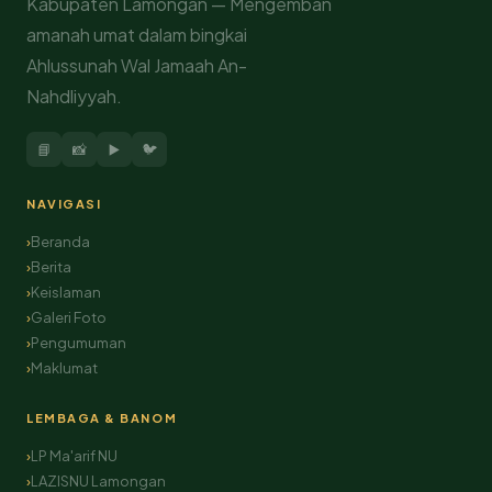
Kabupaten Lamongan — Mengemban
amanah umat dalam bingkai
Ahlussunah Wal Jamaah An-
Nahdliyyah.
📘
📸
▶️
🐦
NAVIGASI
Beranda
Berita
Keislaman
Galeri Foto
Pengumuman
Maklumat
LEMBAGA & BANOM
LP Ma'arif NU
LAZISNU Lamongan