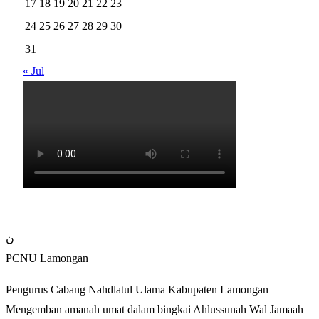
17
18
19
20
21
22
23
24
25
26
27
28
29
30
31
« Jul
ن
PCNU Lamongan
Pengurus Cabang Nahdlatul Ulama Kabupaten Lamongan —
Mengemban amanah umat dalam bingkai Ahlussunah Wal Jamaah