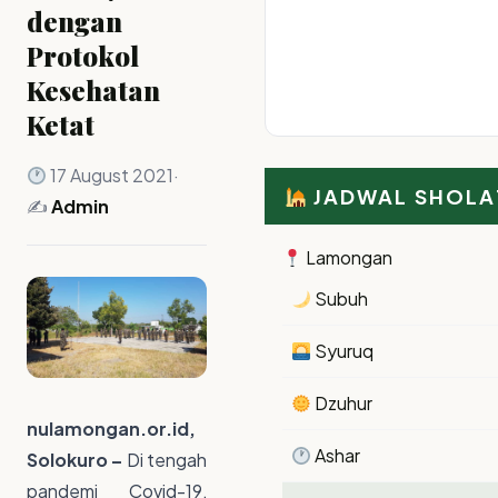
dengan
Protokol
Kesehatan
Ketat
17 August 2021
·
JADWAL SHOLA
✍️
Admin
Lamongan
Subuh
Syuruq
Dzuhur
nulamongan.or.id,
Ashar
Solokuro –
Di tengah
pandemi Covid-19,