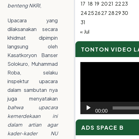
17
18
19
20
21
22
23
benteng NKRI
,
24
25
26
27
28
29
30
Upacara yang
31
dilaksanakan secara
« Jul
khidmat dipimpin
langsung oleh
TONTON VIDEO 
Kasatkoryon Banser
Solokuro, Muhammad
Video
Roba, selaku
Player
inspektur upacara
dalam sambutan nya
juga menyatakan
bahwa upacara
00:00
kemerdekaan ini
dalam artian agar
ADS SPACE B
kader-kader NU