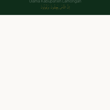
Ulama Kabupaten Lamongan
اِنَّ النَّاسَ يَعِيشُونَ وَيَمُوتُونَ