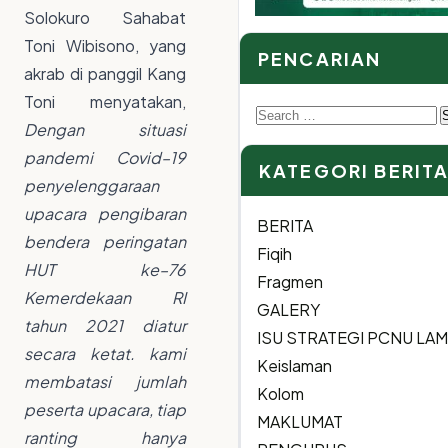
Solokuro Sahabat
Toni Wibisono, yang
PENCARIAN
akrab di panggil Kang
Toni menyatakan,
Search
Dengan situasi
for:
pandemi Covid–19
KATEGORI BERIT
penyelenggaraan
upacara pengibaran
BERITA
bendera peringatan
Fiqih
HUT ke–76
Fragmen
Kemerdekaan RI
GALERY
tahun 2021 diatur
ISU STRATEGI PCNU L
secara ketat. kami
Keislaman
membatasi jumlah
Kolom
peserta upacara, tiap
MAKLUMAT
ranting hanya