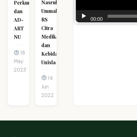
Nasrul
Perkum
Ummah,
dan
RS
00:00
AD-
Citra
ART
Medika
NU
dan
18
Kebidanan
May
Unisla
2023
14
Jun
2022