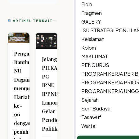
Fiqih
Fragmen
GALERY
ARTIKEL TERKAIT
ISU STRATEGI PCNU L
Keislaman
Kolom
Pengurus
MAKLUMAT
Jelang
Ranting
PENGURUS
PILKADA,
NU
PROGRAM KERJA PER 
PC
Dagan
PROGRAM KERJA PRIOR
IPNU
memperingati
PROGRAM KERJA UNG
IPPNU
Harlah
Sejarah
Lamongan
ke-
Seni Budaya
Gelar
96
Tasawuf
Pendidikan
dengan
Warta
Politik
penuh