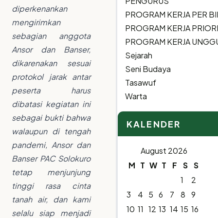
PENGURUS
diperkenankan
PROGRAM KERJA PER B
mengirimkan
PROGRAM KERJA PRIOR
sebagian anggota
PROGRAM KERJA UNGG
Ansor dan Banser,
Sejarah
dikarenakan sesuai
Seni Budaya
protokol jarak antar
Tasawuf
peserta harus
Warta
dibatasi kegiatan ini
sebagai bukti bahwa
KALENDER
walaupun di tengah
pandemi, Ansor dan
August 2026
Banser PAC Solokuro
M
T
W
T
F
S
S
tetap menjunjung
1
2
tinggi rasa cinta
3
4
5
6
7
8
9
tanah air, dan kami
10
11
12
13
14
15
16
selalu siap menjadi