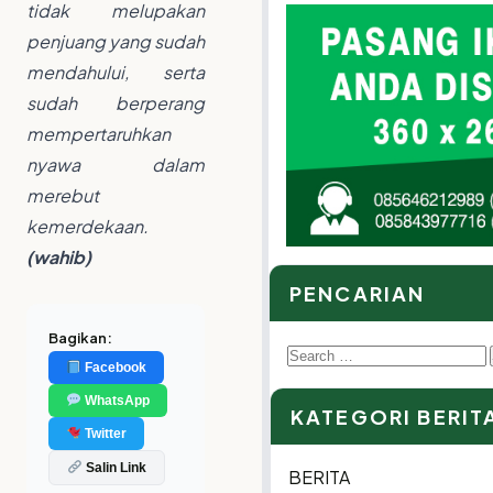
tidak melupakan
penjuang yang sudah
mendahului, serta
sudah berperang
mempertaruhkan
nyawa dalam
merebut
kemerdekaan.
(wahib)
PENCARIAN
Bagikan:
Search
Facebook
for:
WhatsApp
KATEGORI BERIT
Twitter
Salin Link
BERITA