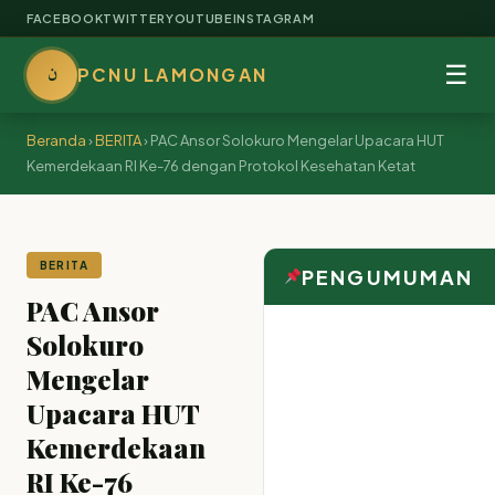
FACEBOOK
TWITTER
YOUTUBE
INSTAGRAM
ن
☰
PCNU LAMONGAN
Beranda
›
BERITA
›
PAC Ansor Solokuro Mengelar Upacara HUT
Kemerdekaan RI Ke-76 dengan Protokol Kesehatan Ketat
BERITA
PENGUMUMAN
PAC Ansor
Solokuro
Mengelar
Upacara HUT
Kemerdekaan
RI Ke-76