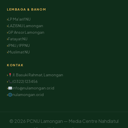
LEMBAGA & BANOM
LP Ma'arif NU
LAZISNU Lamongan
GP Ansor Lamongan
Fatayat NU
IPNU / IPPNU
Muslimat NU
KONTAK
Jl. Basuki Rahmat, Lamongan
(0322) 123456
info@nulamongan.or.id
nulamongan.or.id
© 2026 PCNU Lamongan — Media Centre Nahdlatul