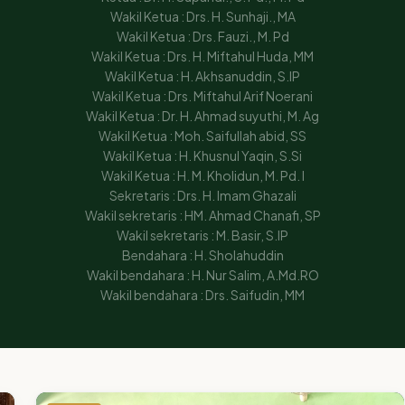
Wakil Ketua : Drs. H. Sunhaji., MA
Wakil Ketua : Drs. Fauzi., M. Pd
Wakil Ketua : Drs. H. Miftahul Huda, MM
Wakil Ketua : H. Akhsanuddin, S.IP
Wakil Ketua : Drs. Miftahul Arif Noerani
Wakil Ketua : Dr. H. Ahmad suyuthi, M. Ag
Wakil Ketua : Moh. Saifullah abid, SS
Wakil Ketua : H. Khusnul Yaqin, S.Si
Wakil Ketua : H. M. Kholidun, M. Pd. I
Sekretaris : Drs. H. Imam Ghazali
Wakil sekretaris : HM. Ahmad Chanafi, SP
Wakil sekretaris : M. Basir, S.IP
Bendahara : H. Sholahuddin
Wakil bendahara : H. Nur Salim, A.Md.RO
Wakil bendahara : Drs. Saifudin, MM