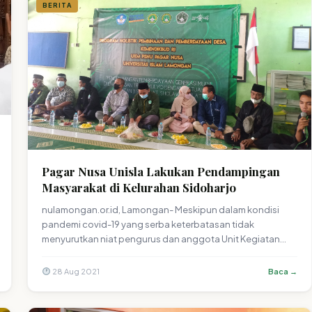
BERITA
Pagar Nusa Unisla Lakukan Pendampingan
Masyarakat di Kelurahan Sidoharjo
nulamongan.or.id, Lamongan- Meskipun dalam kondisi
pandemi covid-19 yang serba keterbatasan tidak
menyurutkan niat pengurus dan anggota Unit Kegiatan…
28 Aug 2021
Baca →