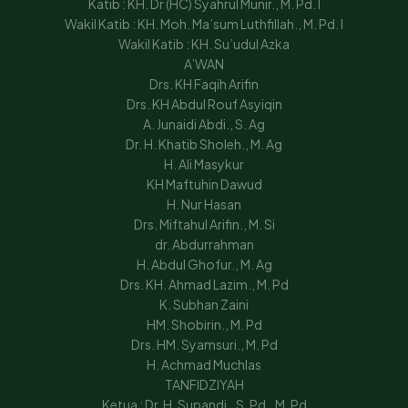
Katib : KH. Dr (HC) Syahrul Munir., M. Pd. I
Wakil Katib : KH. Moh. Ma’sum Luthfillah., M. Pd. I
Wakil Katib : KH. Su’udul Azka
A’WAN
Drs. KH Faqih Arifin
Drs. KH Abdul Rouf Asyiqin
A. Junaidi Abdi., S. Ag
Dr. H. Khatib Sholeh., M. Ag
H. Ali Masykur
KH Maftuhin Dawud
H. Nur Hasan
Drs. Miftahul Arifin., M. Si
dr. Abdurrahman
H. Abdul Ghofur., M. Ag
Drs. KH. Ahmad Lazim., M. Pd
K. Subhan Zaini
HM. Shobirin., M. Pd
Drs. HM. Syamsuri., M. Pd
H. Achmad Muchlas
TANFIDZIYAH
Ketua : Dr. H. Supandi., S. Pd., M. Pd