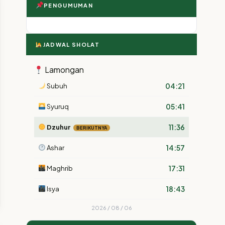
PENGUMUMAN
JADWAL SHOLAT
Lamongan
04:21
Subuh
05:41
Syuruq
11:36
Dzuhur
BERIKUTNYA
14:57
Ashar
17:31
Maghrib
18:43
Isya
2026 / 08 / 06