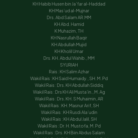
KH Habib Husen bin Ja’far al-Haddad
KH Mas’ud al-Mujnar
Drs. Abd Salam AR.MM
KH Abd. Hamid
K Muhazim, TH
KH Nasrullah Baqir
KH Abdullah Mujid
KH Kholil Umar
Drs. KH. Abdul Wahib., MM
SYURIAH
Rais : KH Salim Azhar
Wakil Rais : KH Said Humaidy., SH. M. Pd
Wakil Rais : Drs. KH Abdullah Siddiq
Wakil Rais : Drs KH Ali Musta’in., M. Ag
Wakil Rais : Drs. KH. S Muhaimin, AR
Wakil Rais : KH. Masnur Arif, SH
Wakil Rais : KH Rusdi Ala’udin
Wakil Rais : KH Abdul Jalil, SH
Wakil Rais : Dr. H. Mustofa, M. Pd
Wakil Rais : Drs. KH Biin Abdus Salam