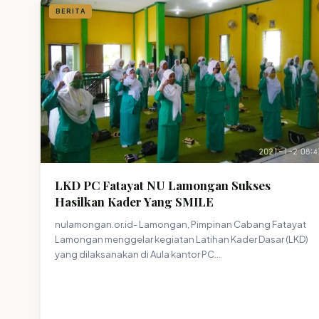
BERITA
LKD PC Fatayat NU Lamongan Sukses
Hasilkan Kader Yang SMILE
nulamongan.or.id- Lamongan, Pimpinan Cabang Fatayat
Lamongan menggelar kegiatan Latihan Kader Dasar (LKD)
yang dilaksanakan di Aula kantor PC…