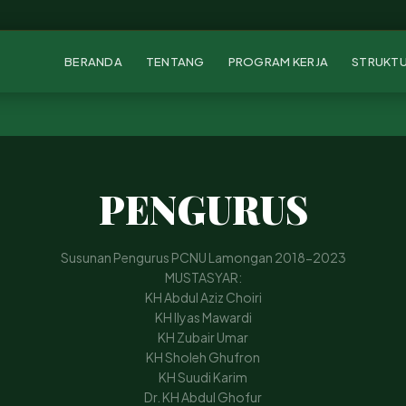
BERANDA
TENTANG
PROGRAM KERJA
STRUKT
PENGURUS
Susunan Pengurus PCNU Lamongan 2018-2023
MUSTASYAR:
KH Abdul Aziz Choiri
KH Ilyas Mawardi
KH Zubair Umar
KH Sholeh Ghufron
KH Suudi Karim
Dr. KH Abdul Ghofur