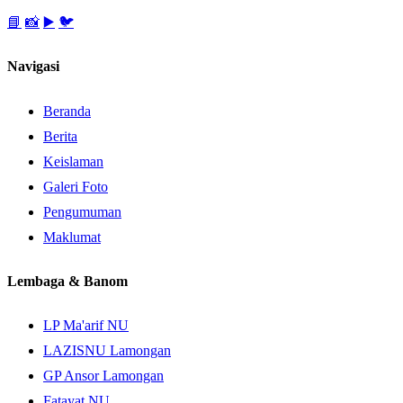
📘
📸
▶️
🐦
Navigasi
Beranda
Berita
Keislaman
Galeri Foto
Pengumuman
Maklumat
Lembaga & Banom
LP Ma'arif NU
LAZISNU Lamongan
GP Ansor Lamongan
Fatayat NU