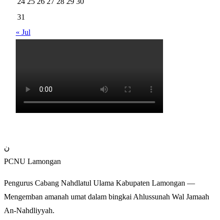
24
25
26
27
28
29
30
31
« Jul
ن
PCNU Lamongan
Pengurus Cabang Nahdlatul Ulama Kabupaten Lamongan —
Mengemban amanah umat dalam bingkai Ahlussunah Wal Jamaah
An-Nahdliyyah.