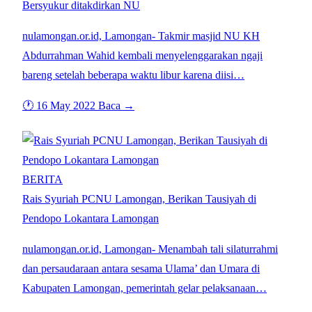
Bersyukur ditakdirkan NU
nulamongan.or.id, Lamongan- Takmir masjid NU KH
Abdurrahman Wahid kembali menyelenggarakan ngaji
bareng setelah beberapa waktu libur karena diisi…
🕐 16 May 2022
Baca →
BERITA
Rais Syuriah PCNU Lamongan, Berikan Tausiyah di
Pendopo Lokantara Lamongan
nulamongan.or.id, Lamongan- Menambah tali silaturrahmi
dan persaudaraan antara sesama Ulama’ dan Umara di
Kabupaten Lamongan, pemerintah gelar pelaksanaan…