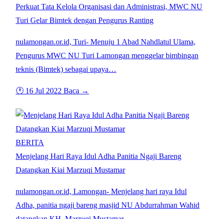
Perkuat Tata Kelola Organisasi dan Administrasi, MWC NU
Turi Gelar Bimtek dengan Pengurus Ranting
nulamongan.or.id, Turi- Menuju 1 Abad Nahdlatul Ulama,
Pengurus MWC NU Turi Lamongan menggelar bimbingan
teknis (Bimtek) sebagai upaya…
🕐 16 Jul 2022
Baca →
BERITA
Menjelang Hari Raya Idul Adha Panitia Ngaji Bareng
Datangkan Kiai Marzuqi Mustamar
nulamongan.or.id, Lamongan- Menjelang hari raya Idul
Adha, panitia ngaji bareng masjid NU Abdurrahman Wahid
datangkan KH. Marzuqi Mustamar…