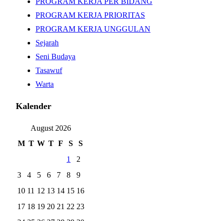
PROGRAM KERJA PER BIDANG
PROGRAM KERJA PRIORITAS
PROGRAM KERJA UNGGULAN
Sejarah
Seni Budaya
Tasawuf
Warta
Kalender
August 2026
M
T
W
T
F
S
S
1
2
3
4
5
6
7
8
9
10
11
12
13
14
15
16
17
18
19
20
21
22
23