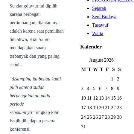
Sendangduwur ini dipilih
Sejarah
karena berbagai
Seni Budaya
pertimbangan, diantaranya
Tasawuf
adalah karena saat pemilihan
Warta
tim ahwa, Kiai Salim
Kalender
mendapatkan suara
terbanyak dan yang paling
August 2026
sepuh.
M
T
W
T
F
S
S
“
disamping itu beliau kami
1
2
pilih karena sudah
3
4
5
6
7
8
9
berpengalaman pada
10
11
12
13
14
15
16
periode
17
18
19
20
21
22
23
sebelumnya”
ungkap kiai
24
25
26
27
28
29
30
Faqih dihadapan peserta
31
konferensi.