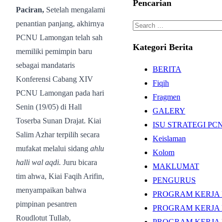
Pencarian
Paciran,
Setelah mengalami
penantian panjang, akhirnya
Search
PCNU Lamongan telah sah
for:
Kategori Berita
memiliki pemimpin baru
sebagai mandataris
BERITA
Konferensi Cabang XIV
Fiqih
PCNU Lamongan pada hari
Fragmen
Senin (19/05) di Hall
GALERY
Toserba Sunan Drajat. Kiai
ISU STRATEGI P
Salim Azhar terpilih secara
Keislaman
mufakat melalui sidang
ahlu
Kolom
halli wal aqdi.
Juru bicara
MAKLUMAT
tim ahwa, Kiai Faqih Arifin,
PENGURUS
menyampaikan bahwa
PROGRAM KERJA 
pimpinan pesantren
PROGRAM KERJA 
Roudlotut Tullab,
PROGRAM KERJA