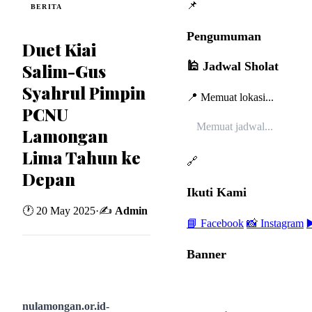
📌
BERITA
Pengumuman
Duet Kiai
🕌 Jadwal Sholat
Salim-Gus
Syahrul Pimpin
📍 Memuat lokasi...
PCNU
Memuat jadwal...
Lamongan
Lima Tahun ke
🔗
Depan
Ikuti Kami
🕐 20 May 2025
·
✍️
Admin
📘 Facebook
📸 Instagram
▶
Banner
nulamongan.or.id-