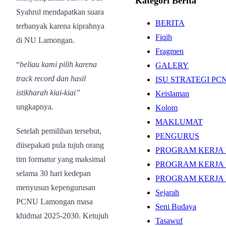
Kategori Berita
Syahrul mendapatkan suara
BERITA
terbanyak karena kiprahnya
Fiqih
di NU Lamongan.
Fragmen
“
beliau kami pilih karena
GALERY
track record dan hasil
ISU STRATEGI P
istikharah kiai-kiai”
Keislaman
ungkapnya.
Kolom
MAKLUMAT
Setelah pemilihan tersebut,
PENGURUS
diisepakati pula tujuh orang
PROGRAM KERJA 
tim formatur yang maksimal
PROGRAM KERJA 
selama 30 hari kedepan
PROGRAM KERJA
menyusun kepengurusan
Sejarah
PCNU Lamongan masa
Seni Budaya
khidmat 2025-2030. Ketujuh
Tasawuf