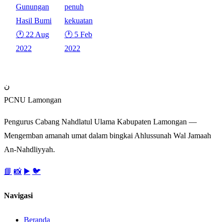
Gunungan
penuh
Hasil Bumi
kekuatan
🕐 22 Aug
🕐 5 Feb
2022
2022
ن
PCNU Lamongan
Pengurus Cabang Nahdlatul Ulama Kabupaten Lamongan —
Mengemban amanah umat dalam bingkai Ahlussunah Wal Jamaah
An-Nahdliyyah.
📘
📸
▶️
🐦
Navigasi
Beranda