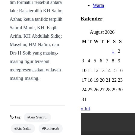
tim formatur tersebut antara
Warta
lain: Rais terpilih KH Salim
Kalender
Azhar, ketua tanfidz terpilih
Sahrul Munir, KH. Faqih
August 2026
Arifin, KH Abdullah Sidiq;
M
T
W
T
F
S
S
Masyhur, HM Na’im, dan
1
2
Drs H Soib yang masing-
3
4
5
6
7
8
9
masing figur tersebut
merepresentasikan wilayah
10
11
12
13
14
15
16
masing-masing.
17
18
19
20
21
22
23
24
25
26
27
28
29
30
31
« Jul
🏷️ Tag:
#Gus Syahrul
#Kiai Salim
#Konfercab