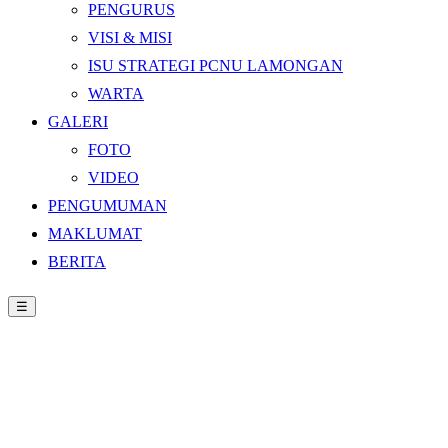
PENGURUS
VISI & MISI
ISU STRATEGI PCNU LAMONGAN
WARTA
GALERI
FOTO
VIDEO
PENGUMUMAN
MAKLUMAT
BERITA
☰
Beranda
›
BERITA
›
Duet Kiai Salim-Gus Syahrul Pimpin PCNU
Lamongan Lima Tahun ke Depan