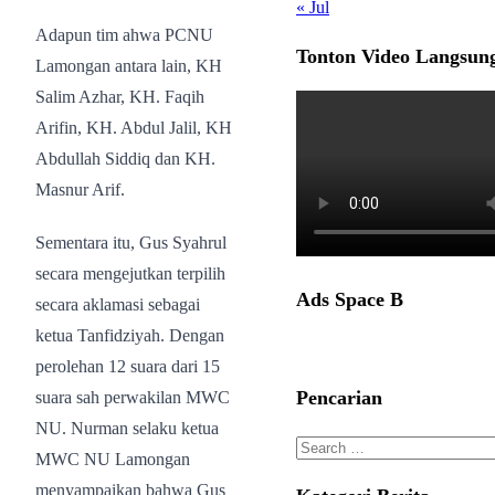
« Jul
Adapun tim ahwa PCNU
Tonton Video Langsun
Lamongan antara lain, KH
Salim Azhar, KH. Faqih
Arifin, KH. Abdul Jalil, KH
Abdullah Siddiq dan KH.
Masnur Arif.
Sementara itu, Gus Syahrul
secara mengejutkan terpilih
Ads Space B
secara aklamasi sebagai
ketua Tanfidziyah. Dengan
perolehan 12 suara dari 15
Pencarian
suara sah perwakilan MWC
NU. Nurman selaku ketua
Search
MWC NU Lamongan
for:
menyampaikan bahwa Gus