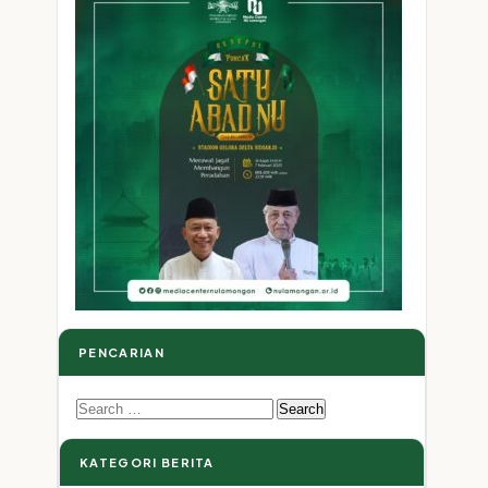
U
PENCARIAN
Search
for:
KATEGORI BERITA