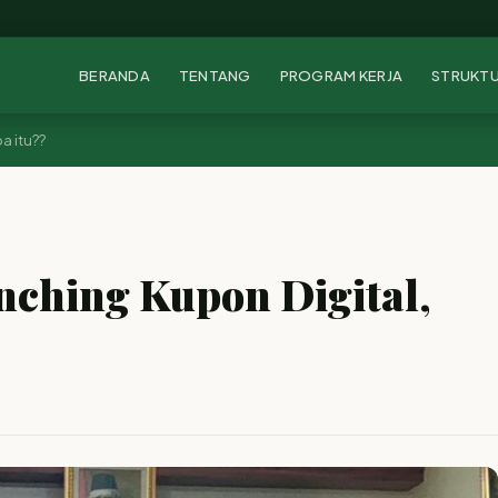
BERANDA
TENTANG
PROGRAM KERJA
STRUKT
a itu??
hing Kupon Digital,