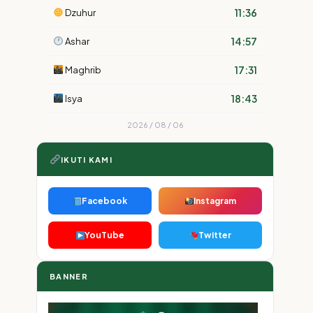
11:36
Dzuhur
14:57
Ashar
17:31
Maghrib
18:43
Isya
2026 / 08 / 06
IKUTI KAMI
Facebook
Instagram
YouTube
Twitter
BANNER