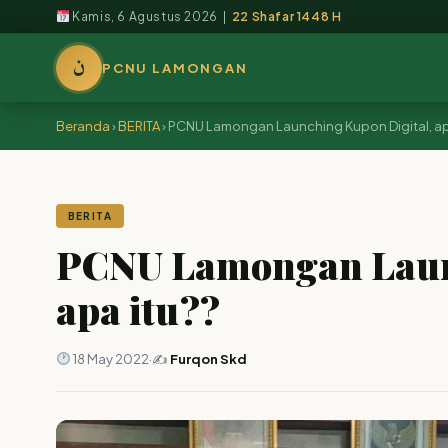
Kamis, 6 Agustus 2026 |
22 Shafar 1448 H
ن
PCNU LAMONGAN
Beranda
›
BERITA
›
PCNU Lamongan Launching Kupon Digital, ap
BERITA
PCNU Lamongan Launc
apa itu??
18 May 2022
·
✍️
Furqon Skd