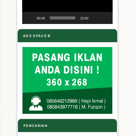
00:00
10:50
ADS SPACE B
PENCARIAN