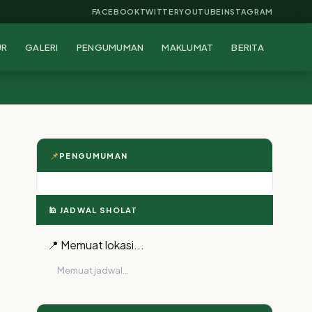
FACEBOOK
TWITTER
YOUTUBE
INSTAGRAM
UR
GALERI
PENGUMUMAN
MAKLUMAT
BERITA
📌
PENGUMUMAN
🕌 JADWAL SHOLAT
📍 Memuat lokasi...
Memuat jadwal...