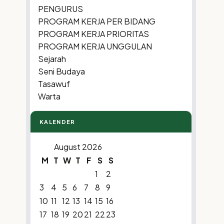
PENGURUS
PROGRAM KERJA PER BIDANG
PROGRAM KERJA PRIORITAS
PROGRAM KERJA UNGGULAN
Sejarah
Seni Budaya
Tasawuf
Warta
KALENDER
August 2026
M
T
W
T
F
S
S
1
2
3
4
5
6
7
8
9
10
11
12
13
14
15
16
17
18
19
20
21
22
23