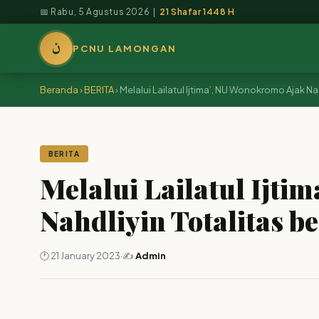
📅 Rabu, 5 Agustus 2026 |
21 Shafar 1448 H
ن
PCNU LAMONGAN
Beranda
›
BERITA
›
Melalui Lailatul Ijtima’, NU Wonokromo Ajak Na
BERITA
Melalui Lailatul Ijti
Nahdliyin Totalitas b
🕐 21 January 2023
·
✍️
Admin