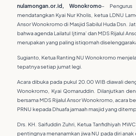
nulamongan.or.id, Wonokromo
– Pengurus 
mendatangkan Kyai Nur Kholis, ketua LDNU Lamong
Ansor Wonokromo di Masjid Sabilul Huda Dsn. Jat
bahwa agenda Lailatul Ijtima’ dan MDS Rijalul 
merupakan yang paling istiqomah diselenggarak
Sugianto, Ketua Ranting NU Wonokromo menjelaska
tepatnya setiap jumat legi.
Acara dibuka pada pukul 20.00 WIB diawali de
Wonokromo, Kyai Qomaruddin. Dilanjutkan den
bersama MDS Rijalul Ansor Wonokromo, acara ber
PRNU kepada Dhuafa jamaah masjid yang ditemp
Drs. KH. Saifuddin Zuhri, Ketua Tanfidhiyah 
pentingnya menanamkan jiwa NU pada diri anak 