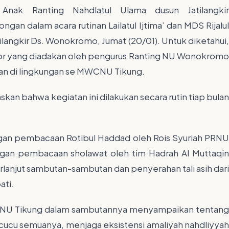
Anak Ranting Nahdlatul Ulama dusun Jatilangkir
an dalam acara rutinan Lailatul Ijtima’ dan MDS Rijalul
ilangkir Ds. Wonokromo, Jumat (20/01). Untuk diketahui,
Ansor yang diadakan oleh pengurus Ranting NU Wonokromo
an di lingkungan se MWCNU Tikung.
n bahwa kegiatan ini dilakukan secara rutin tiap bulan
ngan pembacaan Rotibul Haddad oleh Rois Syuriah PRNU
gan pembacaan sholawat oleh tim Hadrah Al Muttaqin
lanjut sambutan-sambutan dan penyerahan tali asih dari
ati.
MWCNU Tikung dalam sambutannya menyampaikan tentang
cucu semuanya, menjaga eksistensi amaliyah nahdliyyah