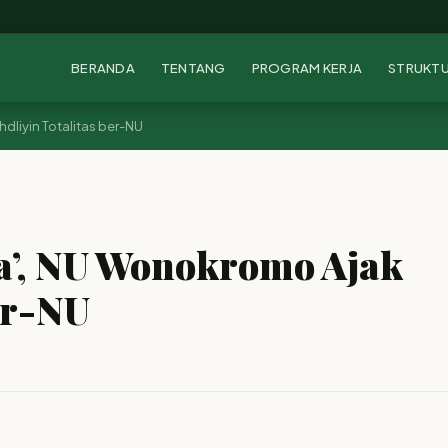
BERANDA
TENTANG
PROGRAM KERJA
STRUKT
hdliyin Totalitas ber-NU
ma’, NU Wonokromo Ajak
er-NU