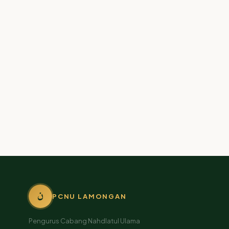
ن
PCNU LAMONGAN
Pengurus Cabang Nahdlatul Ulama