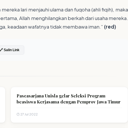
ereka lari menjauhi ulama dan fuqoha (ahli fiqih), maka
Pertama, Allah menghilangkan berkah dari usaha mereka.
tiga, keadaan wafatnya tidak membawa iman.”
(red)
🔗 Salin Link
Pascasarjana Unisla gelar Seleksi Program
beasiswa Kerjasama dengan Pemprov Jawa Timur
🕐 27 Jul 2022