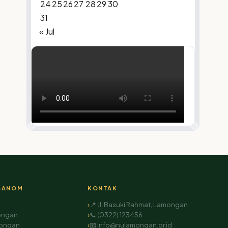
24
25
26
27
28
29
30
31
« Jul
BANOM
KONTAK
📍 Jl. Basuki Rahmat, Lamongan
ongan
📞 (0322) 123456
mongan
📧 info@nulamongan.or.id