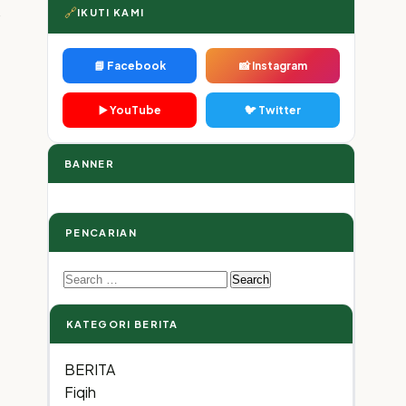
🔗
IKUTI KAMI
📘 Facebook
📸 Instagram
▶️ YouTube
🐦 Twitter
BANNER
PENCARIAN
Search
for:
KATEGORI BERITA
BERITA
Fiqih