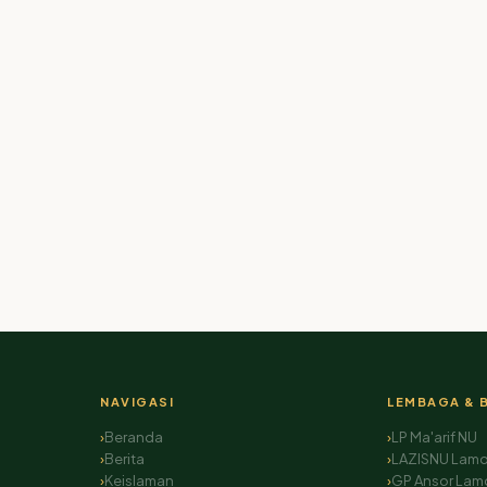
NAVIGASI
LEMBAGA & 
Beranda
LP Ma'arif NU
Berita
LAZISNU Lam
Keislaman
GP Ansor La