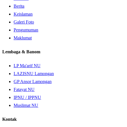
Berita
Keislaman
Galeri Foto
Pengumuman
Maklumat
Lembaga & Banom
LP Ma'arif NU
LAZISNU Lamongan
GP Ansor Lamongan
Fatayat NU
IPNU / IPPNU
Muslimat NU
Kontak