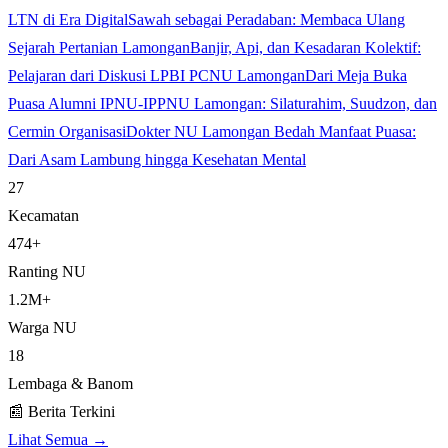
LTN di Era Digital
Sawah sebagai Peradaban: Membaca Ulang
Sejarah Pertanian Lamongan
Banjir, Api, dan Kesadaran Kolektif:
Pelajaran dari Diskusi LPBI PCNU Lamongan
Dari Meja Buka
Puasa Alumni IPNU-IPPNU Lamongan: Silaturahim, Suudzon, dan
Cermin Organisasi
Dokter NU Lamongan Bedah Manfaat Puasa:
Dari Asam Lambung hingga Kesehatan Mental
27
Kecamatan
474+
Ranting NU
1.2M+
Warga NU
18
Lembaga & Banom
📰 Berita Terkini
Lihat Semua →