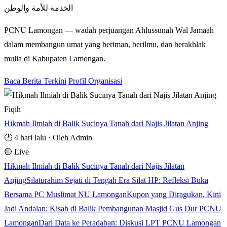
الخدمة للأمة والوطن
PCNU Lamongan — wadah perjuangan Ahlussunah Wal Jamaah
dalam membangun umat yang beriman, berilmu, dan berakhlak
mulia di Kabupaten Lamongan.
Baca Berita Terkini
Profil Organisasi
Fiqih
Hikmah Ilmiah di Balik Sucinya Tanah dari Najis Jilatan Anjing
🕐 4 hari lalu
·
Oleh Admin
🔴 Live
Hikmah Ilmiah di Balik Sucinya Tanah dari Najis Jilatan
Anjing
Silaturahim Sejati di Tengah Era Silat HP: Refleksi Buka
Bersama PC Muslimat NU Lamongan
Kupon yang Diragukan, Kini
Jadi Andalan: Kisah di Balik Pembangunan Masjid Gus Dur PCNU
Lamongan
Dari Data ke Peradaban: Diskusi LPT PCNU Lamongan