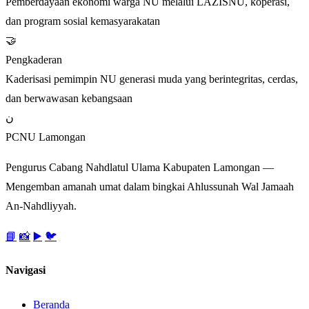
Pemberdayaan ekonomi warga NU melalui LAZISNU, koperasi,
dan program sosial kemasyarakatan
🤝
Pengkaderan
Kaderisasi pemimpin NU generasi muda yang berintegritas, cerdas,
dan berwawasan kebangsaan
ن
PCNU Lamongan
Pengurus Cabang Nahdlatul Ulama Kabupaten Lamongan —
Mengemban amanah umat dalam bingkai Ahlussunah Wal Jamaah
An-Nahdliyyah.
📘
📸
▶️
🐦
Navigasi
Beranda