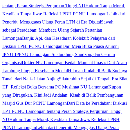
tentang Peran Strategis Perguruan Tinggi NU
Hukum Tanpa Moral,
Keadilan Tanpa Jiwa: Refleksi LPBH PCNU Lamongan
Lebih dari
Penerbit: Menggagas Ulang Peran LTN di Era Digital
Sawah
sebagai Peradaban: Membaca Ulang Sejarah Pertanian
Lamongan
Banjir, Api, dan Kesadaran Kolektif: Pelajaran dari
Diskusi LPBI PCNU Lamongan
Dari Meja Buka Puasa Alumni
IPNU-IPPNU Lamongan: Silaturahim, Suudzon, dan Cermin
Organisasi
Dokter NU Lamongan Bedah Manfaat Puasa: Dari Asam
Lambung hingga Kesehatan Mental
Hikmah Ilmiah di Balik Sucinya
Tanah dari Najis Jilatan Anjing
Silaturahim Sejati di Tengah Era Silat
HP: Refleksi Buka Bersama PC Muslimat NU Lamongan
Kupon
yang Diragukan, Kini Jadi Andalan: Kisah di Balik Pembangunan
Masjid Gus Dur PCNU Lamongan
Dari Data ke Peradaban: Diskusi
LPT PCNU Lamongan tentang Peran Strategis Perguruan Tinggi
NU
Hukum Tanpa Moral, Keadilan Tanpa Jiwa: Refleksi LPBH
PCNU Lamongan
Lebih dari Penerbit: Menggagas Ulang Peran