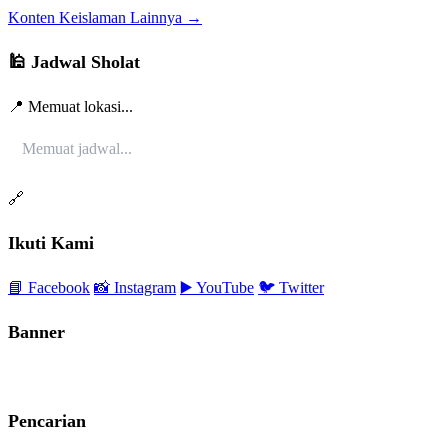
Konten Keislaman Lainnya →
🕌 Jadwal Sholat
📍 Memuat lokasi...
Memuat jadwal...
🔗
Ikuti Kami
📘 Facebook
📸 Instagram
▶️ YouTube
🐦 Twitter
Banner
Pencarian