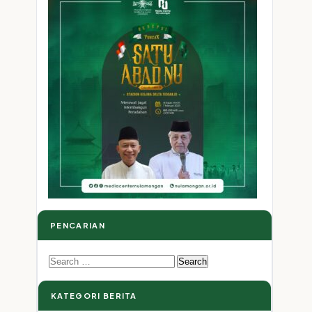
n
PENCARIAN
Search
for:
KATEGORI BERITA