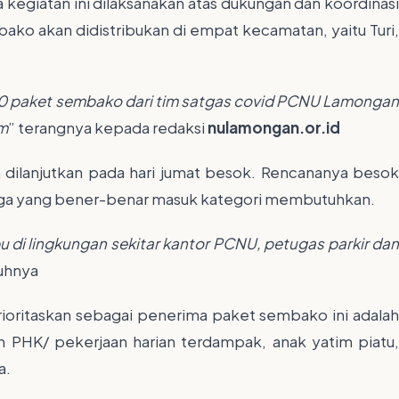
egiatan ini dilaksanakan atas dukungan dan koordinasi
bako akan didistribukan di empat kecamatan, yaitu Turi,
0 paket sembako dari tim satgas covid PCNU Lamongan
im
” terangnya kepada redaksi
nulamongan.or.id
n dilanjutkan pada hari jumat besok. Rencananya besok
rga yang bener-benar masuk kategori membutuhkan.
 di lingkungan sekitar kantor PCNU, petugas parkir dan
uhnya
ioritaskan sebagai penerima paket sembako ini adalah
an PHK/ pekerjaan harian terdampak, anak yatim piatu,
a.