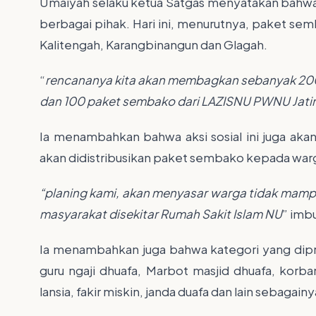
Umaiyah selaku ketua Satgas menyatakan bahwa k
berbagai pihak. Hari ini, menurutnya, paket sem
Kalitengah, Karangbinangun dan Glagah.
“
rencananya kita akan membagkan sebanyak 20
dan 100 paket sembako dari LAZISNU PWNU Jat
Ia menambahkan bahwa aksi sosial ini juga aka
akan didistribusikan paket sembako kepada wa
“planing kami, akan menyasar warga tidak mampu
masyarakat disekitar Rumah Sakit Islam NU
” imb
Ia menambahkan juga bahwa kategori yang dipr
guru ngaji dhuafa, Marbot masjid dhuafa, korb
lansia, fakir miskin, janda duafa dan lain sebagainy