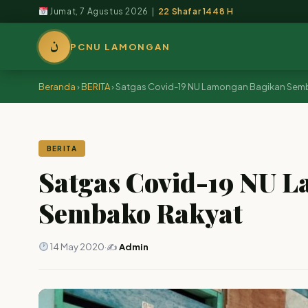
Jumat, 7 Agustus 2026 |
22 Shafar 1448 H
ن
PCNU LAMONGAN
Beranda
›
BERITA
›
Satgas Covid-19 NU Lamongan Bagikan Sem
BERITA
Satgas Covid-19 NU 
Sembako Rakyat
14 May 2020
·
✍️
Admin