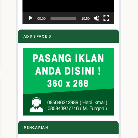
00:00
10:50
ADS SPACE B
PENCARIAN