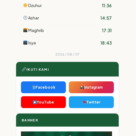
11:36
Dzuhur
14:57
Ashar
17:31
Maghrib
18:43
Isya
2026 / 08 / 07
IKUTI KAMI
Facebook
Instagram
YouTube
Twitter
BANNER