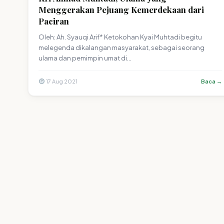
Menggerakan Pejuang Kemerdekaan dari
Paciran
Oleh: Ah. Syauqi Arif* Ketokohan Kyai Muhtadi begitu
melegenda dikalangan masyarakat, sebagai seorang
ulama dan pemimpin umat di…
17 Aug 2021
Baca →