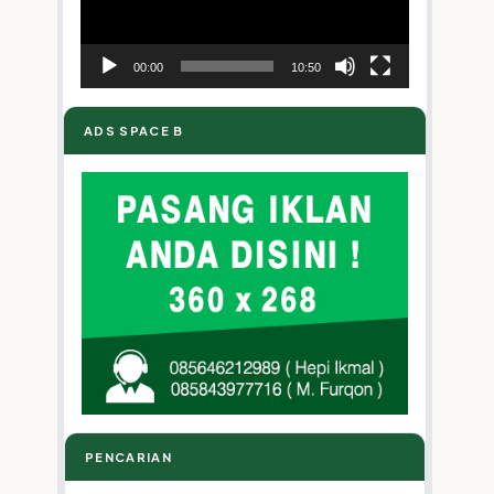
00:00
10:50
ADS SPACE B
PENCARIAN