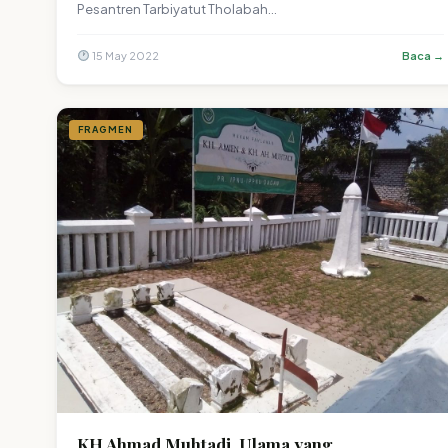
Pesantren Tarbiyatut Tholabah…
15 May 2022
Baca →
FRAGMEN
KH Ahmad Muhtadi, Ulama yang