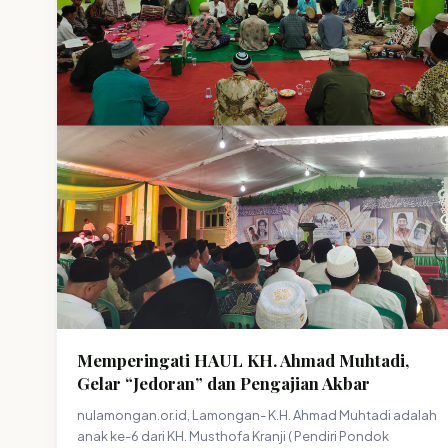
Memperingati HAUL KH. Ahmad Muhtadi,
Gelar “Jedoran” dan Pengajian Akbar
nulamongan.or.id, Lamongan- K.H. Ahmad Muhtadi adalah
anak ke-6 dari KH. Musthofa Kranji ( Pendiri Pondok