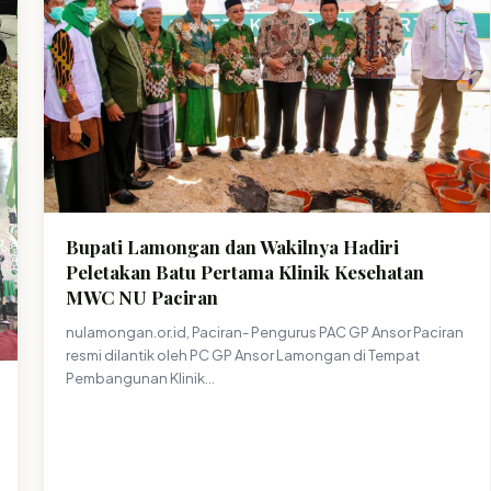
Bupati Lamongan dan Wakilnya Hadiri
Peletakan Batu Pertama Klinik Kesehatan
MWC NU Paciran
nulamongan.or.id, Paciran- Pengurus PAC GP Ansor Paciran
resmi dilantik oleh PC GP Ansor Lamongan di Tempat
Pembangunan Klinik…