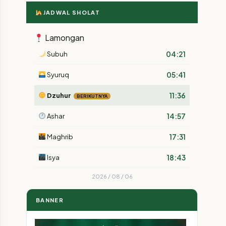
JADWAL SHOLAT
Lamongan
04:21
Subuh
05:41
Syuruq
11:36
Dzuhur
BERIKUTNYA
14:57
Ashar
17:31
Maghrib
18:43
Isya
2026 / 08 / 06
BANNER