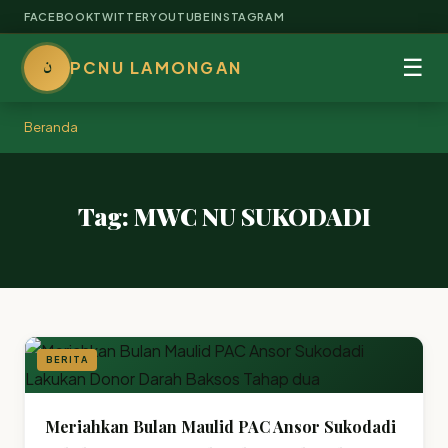
FACEBOOK
TWITTER
YOUTUBE
INSTAGRAM
ن
☰
PCNU LAMONGAN
Beranda
Tag: MWC NU SUKODADI
BERITA
Meriahkan Bulan Maulid PAC Ansor Sukodadi