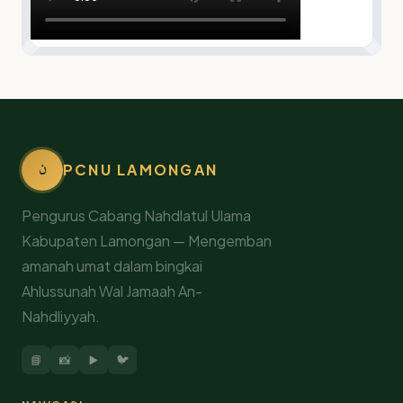
ن
PCNU LAMONGAN
Pengurus Cabang Nahdlatul Ulama
Kabupaten Lamongan — Mengemban
amanah umat dalam bingkai
Ahlussunah Wal Jamaah An-
Nahdliyyah.
📘
📸
▶️
🐦