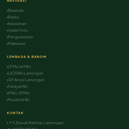
NAVIGASI
Beranda
Berita
Keislaman
Galeri Foto
Pengumuman
Maklumat
LEMBAGA & BANOM
LP Ma'arif NU
LAZISNU Lamongan
GP Ansor Lamongan
Fatayat NU
IPNU / IPPNU
Muslimat NU
KONTAK
📍 Jl. Basuki Rahmat, Lamongan