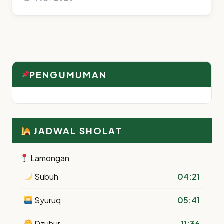
PENGUMUMAN
JADWAL SHOLAT
Lamongan
Subuh
04:21
Syuruq
05:41
Dzuhur
11:36