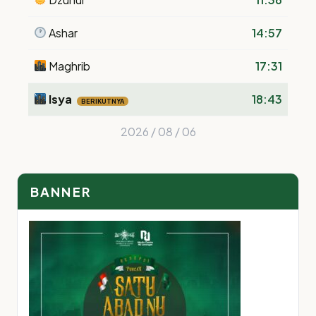
Ashar
14:57
Maghrib
17:31
Isya
18:43
BERIKUTNYA
2026 / 08 / 06
BANNER