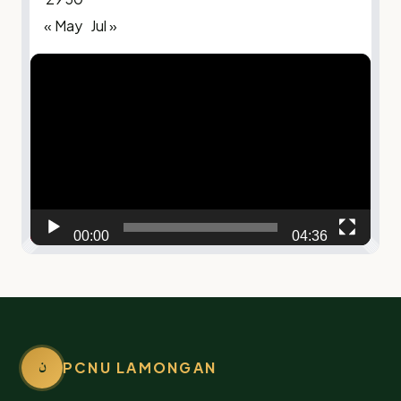
« May
Jul »
Video
Player
00:00
04:36
ن
PCNU LAMONGAN