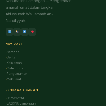
Kabupaten Lamongan — Mengemban
amanah umat dalam bingkai
Ahlussunah Wal Jamaah An-
Nahdliyyah.
NAVIGASI
Beranda
Berita
Keislaman
Galeri Foto
Pengumuman
Maklumat
LEMBAGA & BANOM
LP Ma'arif NU
LAZISNU Lamongan