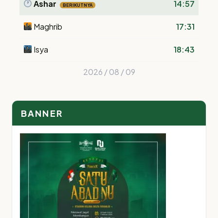
Ashar
14:57
BERIKUTNYA
Maghrib
17:31
Isya
18:43
2026 / 08 / 09
BANNER