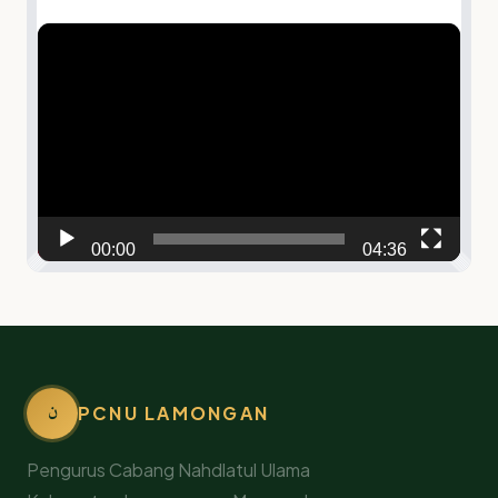
Video
Player
00:00
04:36
ن
PCNU LAMONGAN
Pengurus Cabang Nahdlatul Ulama