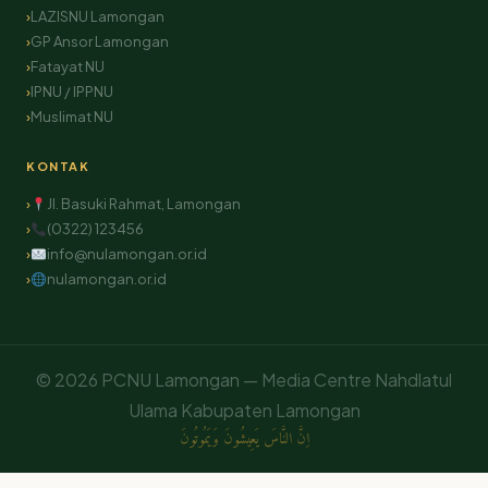
LAZISNU Lamongan
GP Ansor Lamongan
Fatayat NU
IPNU / IPPNU
Muslimat NU
KONTAK
Jl. Basuki Rahmat, Lamongan
(0322) 123456
info@nulamongan.or.id
nulamongan.or.id
© 2026 PCNU Lamongan — Media Centre Nahdlatul
Ulama Kabupaten Lamongan
اِنَّ النَّاسَ يَعِيشُونَ وَيَمُوتُونَ