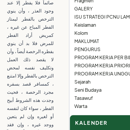
Fragmen
صائماً فلا يفطر إلا عند
GALERY
وجود العذر ، وأن ينوي
ISU STRATEGI PCNU L
الترخص بالفطر ليمتاز
Keislaman
الفطر المباح عن غيره ،
Kolom
كمريض أراد الفطر
MAKLUMAT
للمرض فلا بد أن ينوي
PENGURUS
بفطره الرخصة أيضاً ، وأن
PROGRAM KERJA PER B
لا يقصد ذلك العمل
PROGRAM KERJA PRIOR
وتكليف نفسه لمحض
PROGRAM KERJA UNGG
الترخص بالفطر وإلا امتنع
Sejarah
، كمسافر قصد بسفره
Seni Budaya
مجرد الرخصة ، فحيث
Tasawuf
وجدت هذه الشروط أبيح
Warta
الفطر ، سواء كان لنفسه
أو لغيره وإن لم يتعين
KALENDER
ووجد غيره ، وإن فقد