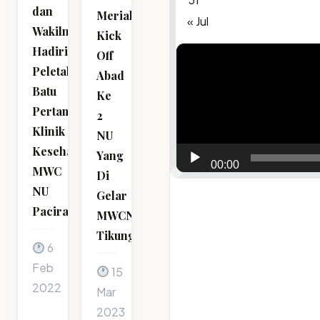
dan
Meriahkan
« Jul
Wakilnya
Kick
Hadiri
Video
Off
Peletakan
Player
Abad
Batu
Ke
Pertama
2
Klinik
NU
Kesehatan
Yang
00:00
MWC
Di
NU
Gelar
Paciran
MWCNU
Tikung
6
Feb
15
2022
Mar
2023