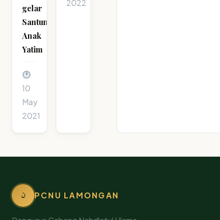
2022
gelar
Santunan
Anak
Yatim
10
May
2021
ن
PCNU LAMONGAN