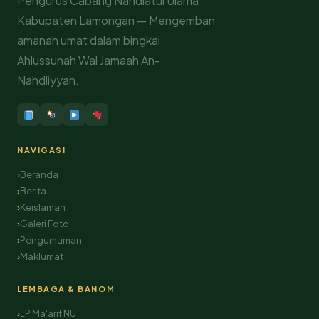
Pengurus Cabang Nahdlatul Ulama
Kabupaten Lamongan — Mengemban
amanah umat dalam bingkai
Ahlussunah Wal Jamaah An-
Nahdliyyah.
NAVIGASI
Beranda
Berita
Keislaman
Galeri Foto
Pengumuman
Maklumat
LEMBAGA & BANOM
LP Ma'arif NU