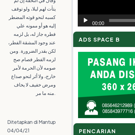
وقال في التحفة إن لم
يتأت لهم ليلا، ولو توقف
كسبه لنحو قوته المضطر
00:00
إليه هو أو ممونه علي
فطره جاز له، بل لزمه
ADS SPACE B
عند وجود المشقة الفطر،
لكن بقدر الضرورة. ومن
لزمه الفطر فصام صح
صومه لأن الحرمة لأمر
خارج، ولا أثر لنحو صداع
ومرض خفيف لا يخاف
منه ما مر.
Ditetapkan di Mantup
04/04/21
PENCARIAN