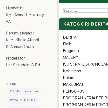
Mushahih :
Search
KH. Ahmad Muzakky,
for:
AA
KATEGORI BERIT
Perumus kajian :
BERITA
K. M. Kholid Afandi
Fiqih
K. Ahmad Thohir
Fragmen
GALERY
Moderator :
ISU STRATEGI PCNU L
Ust Sairuddin, S.Pd
Keislaman
Kolom
MAKLUMAT
Tag:
PENGURUS
#LBM NU Lamongan
PROGRAM KERJA PER B
#MWCNU MANTUP
PROGRAM KERJA PRIOR