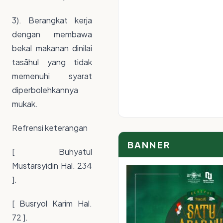
3). Berangkat kerja
dengan membawa
bekal makanan dinilai
tasāhul yang tidak
memenuhi syarat
diperbolehkannya
mukak.
Refrensi keterangan
BANNER
[ Buhyatul
Mustarsyidin Hal. 234
].
[ Busryol Karim Hal.
72 ].