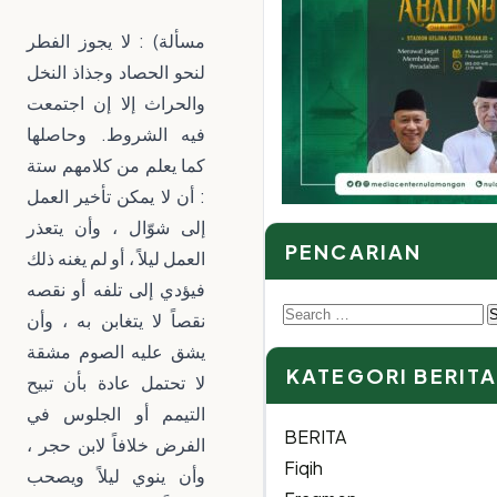
مسألة) : لا يجوز الفطر
لنحو الحصاد وجذاذ النخل
والحراث إلا إن اجتمعت
فيه الشروط. وحاصلها
كما يعلم من كلامهم ستة
: أن لا يمكن تأخير العمل
إلى شوّال ، وأن يتعذر
PENCARIAN
العمل ليلاً ، أو لم يغنه ذلك
فيؤدي إلى تلفه أو نقصه
Search
نقصاً لا يتغابن به ، وأن
for:
يشق عليه الصوم مشقة
KATEGORI BERIT
لا تحتمل عادة بأن تبيح
التيمم أو الجلوس في
BERITA
الفرض خلافاً لابن حجر ،
Fiqih
وأن ينوي ليلاً ويصحب