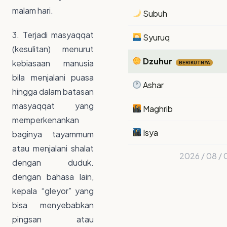
malam hari.
Subuh
3. Terjadi masyaqqat
Syuruq
(kesulitan) menurut
Dzuhur
kebiasaan manusia
BERIKUTNYA
bila menjalani puasa
Ashar
hingga dalam batasan
masyaqqat yang
Maghrib
memperkenankan
Isya
baginya tayammum
atau menjalani shalat
2026 / 08 / 
dengan duduk.
dengan bahasa lain,
kepala “gleyor” yang
bisa menyebabkan
pingsan atau