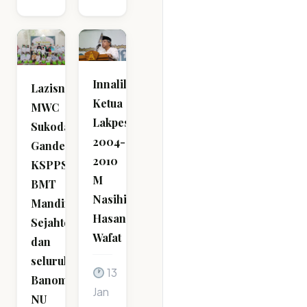
Innalillahi
Lazisnu
Ketua
MWC
Lakpesdam
Sukodadi
2004-
Gandeng
2010
KSPPS
M
BMT
Nasihin
Mandiri
Hasan
Sejahtera
Wafat
dan
seluruh
13
Banom
Jan
NU