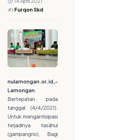
14 April 2021
·
✍️
Furqon Skd
nulamongan.or.id,-
Lamongan
.
Bertepatan pada
tanggal (4/4/2021).
Untuk mengantisipasi
terjadinya tasãhul
(gampangno), Bagi