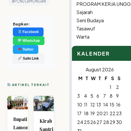
#PCNU LAMONGAN
PROGRAM KERJA UNGG
Sejarah
Seni Budaya
Bagikan:
Tasawuf
Facebook
Warta
WhatsApp
Twitter
KALENDER
Salin Link
August 2026
M
T
W
T
F
S
S
ARTIKEL TERKAIT
1
2
3
4
5
6
7
8
9
10
11
12
13
14
15
16
17
18
19
20
21
22
23
Bupati
Kirab
24
25
26
27
28
29
30
Lamongan
Santri
31