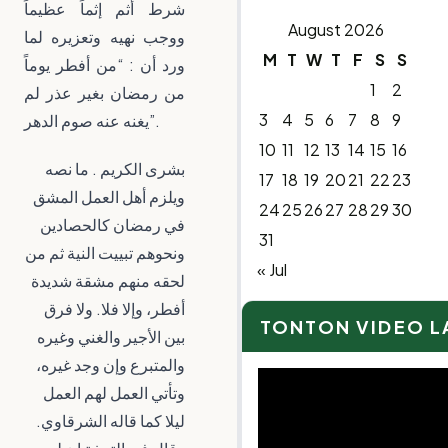
شرط أثم إثماً عظيماً
August 2026
ووجب نهيه وتعزيره لما
M
T
W
T
F
S
S
ورد أن : “من أفطر يوماً
1
2
من رمضان بغير عذر لم
3
4
5
6
7
8
9
يغنه عنه صوم الدهر”.
10
11
12
13
14
15
16
بشرى الكريم . ما نصه
17
18
19
20
21
22
23
ويلزم أهل العمل المشق
24
25
26
27
28
29
30
في رمضان كالحصادين
31
ونحوهم تبييت النية ثم من
« Jul
لحقه منهم مشقة شديدة
أفطر، وإلا فلا. ولا فرق
TONTON VIDEO 
بين الأجير والغني وغيره
والمتبرع وإن وجد غيره،
Video
وتأتي العمل لهم العمل
Player
ليلا كما قاله الشرقاوي.