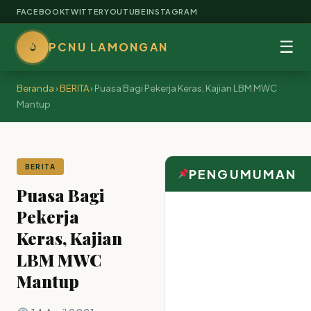
FACEBOOK
TWITTER
YOUTUBE
INSTAGRAM
ن
☰
PCNU LAMONGAN
Beranda
›
BERITA
›
Puasa Bagi Pekerja Keras, Kajian LBM MWC
Mantup
BERITA
PENGUMUMAN
Puasa Bagi
Pekerja
Keras, Kajian
LBM MWC
Mantup