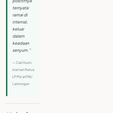
positifnya
ternyata:
ramai di
internal,
keluar
dalam
keadaan
senyum.”
— Cak Husin,
mantan Ketua
LP Ma’arif NU
Lamongan