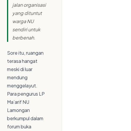
jalan organisasi
yang dituntut
warga NU
sendiri untuk
berbenah.
Sore itu, ruangan
terasa hangat
meski di luar
mendung
menggelayut.
Para pengurus LP
Ma’arif NU
Lamongan
berkumpul dalam
forum buka