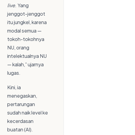
live
. Yang
jenggot-jenggot
itu jungkel, karena
modal semua —
tokoh-tokohnya
NU, orang
intelektualnya NU
— kalah,” ujarnya
lugas.
Kini, ia
menegaskan,
pertarungan
sudah naik level ke
kecerdasan
buatan (AI).