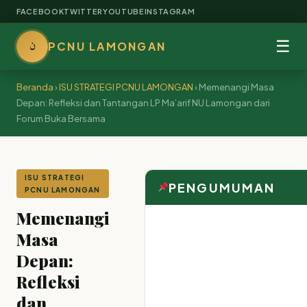
FACEBOOK
TWITTER
YOUTUBE
INSTAGRAM
ن
☰
PCNU LAMONGAN
Beranda
›
ISU STRATEGI PCNU LAMONGAN
›
Memenangi Masa
Depan: Refleksi dan Tantangan LP Ma’arif NU Lamongan dari
Forum Buka Bersama
ISU STRATEGI
PENGUMUMAN
PCNU LAMONGAN
Memenangi
Masa
Depan:
Refleksi
dan