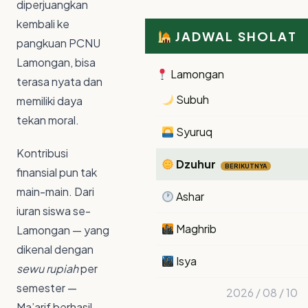
diperjuangkan
kembali ke
JADWAL SHOLAT
pangkuan PCNU
Lamongan, bisa
Lamongan
terasa nyata dan
Subuh
memiliki daya
tekan moral.
Syuruq
Kontribusi
Dzuhur
BERIKUTNYA
finansial pun tak
main-main. Dari
Ashar
iuran siswa se-
Maghrib
Lamongan — yang
dikenal dengan
Isya
sewu rupiah
per
semester —
2026 / 08 / 10
Ma’arif berhasil