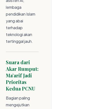
asisten AI,
lembaga
pendidikan Islam
yang abai
terhadap
teknologi akan
tertinggal jauh.
Suara dari
Akar Rumput:
Ma’arif Jadi
Prioritas
Kedua PCNU
Bagian paling
mengejutkan