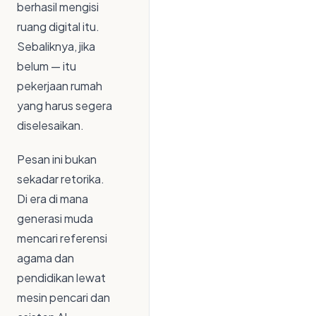
berhasil mengisi
ruang digital itu.
Sebaliknya, jika
belum — itu
pekerjaan rumah
yang harus segera
diselesaikan.
Pesan ini bukan
sekadar retorika.
Di era di mana
generasi muda
mencari referensi
agama dan
pendidikan lewat
mesin pencari dan