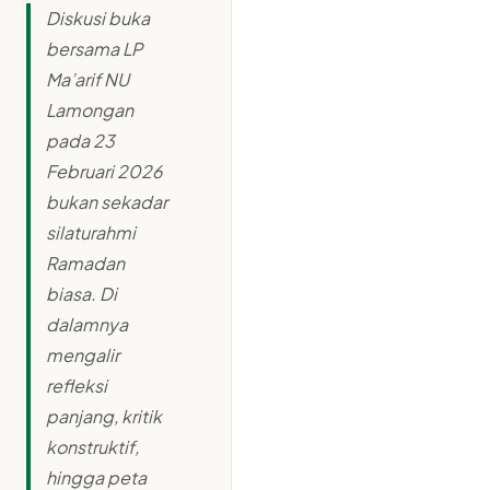
Diskusi buka
bersama LP
Ma’arif NU
Lamongan
pada 23
Februari 2026
bukan sekadar
silaturahmi
Ramadan
biasa. Di
dalamnya
mengalir
refleksi
panjang, kritik
konstruktif,
hingga peta