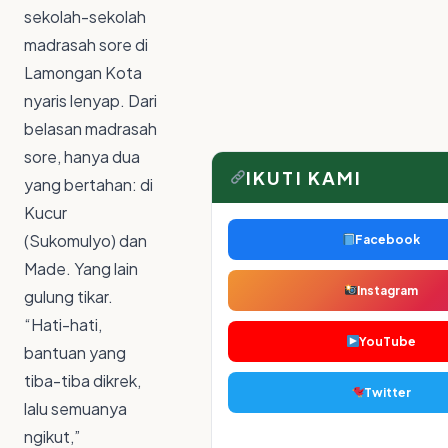
sekolah-sekolah
madrasah sore di
Lamongan Kota
nyaris lenyap. Dari
belasan madrasah
sore, hanya dua
IKUTI KAMI
yang bertahan: di
Kucur
(Sukomulyo) dan
Facebook
Made. Yang lain
Instagram
gulung tikar.
“Hati-hati,
YouTube
bantuan yang
tiba-tiba dikrek,
Twitter
lalu semuanya
ngikut,”