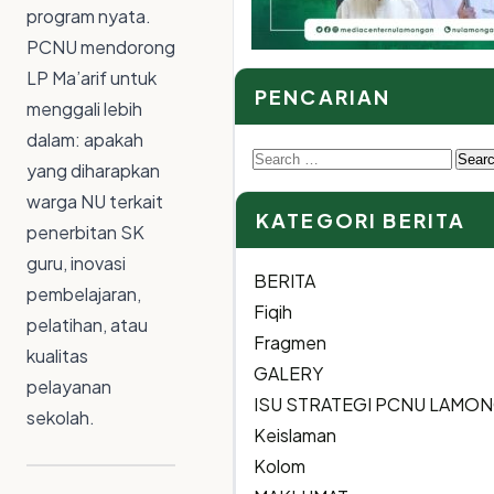
program nyata.
PCNU mendorong
LP Ma’arif untuk
PENCARIAN
menggali lebih
dalam: apakah
Search
yang diharapkan
for:
warga NU terkait
KATEGORI BERITA
penerbitan SK
guru, inovasi
BERITA
pembelajaran,
Fiqih
pelatihan, atau
Fragmen
kualitas
GALERY
pelayanan
ISU STRATEGI PCNU LAMO
sekolah.
Keislaman
Kolom