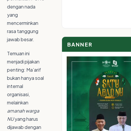
dengan nada
yang
mencerminkan
rasa tanggung
jawab besar.
BANNER
Temuan ini
menjadi pijakan
penting: Ma’arif
bukan hanya soal
internal
organisasi,
melainkan
amanah warga
NU
yang harus
dijawab dengan