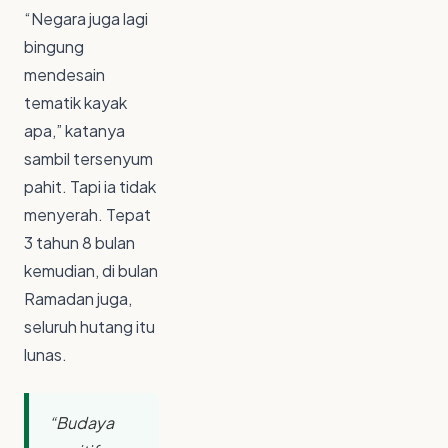
“Negara juga lagi
bingung
mendesain
tematik kayak
apa,” katanya
sambil tersenyum
pahit. Tapi ia tidak
menyerah. Tepat
3 tahun 8 bulan
kemudian, di bulan
Ramadan juga,
seluruh hutang itu
lunas.
“Budaya