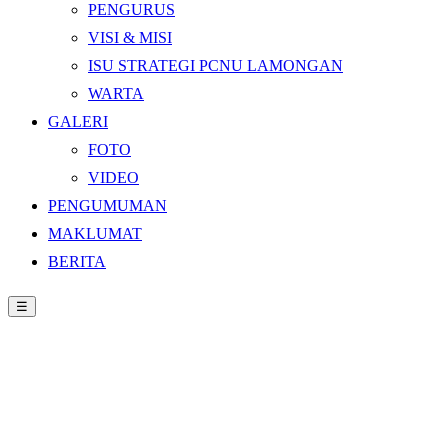
PENGURUS
VISI & MISI
ISU STRATEGI PCNU LAMONGAN
WARTA
GALERI
FOTO
VIDEO
PENGUMUMAN
MAKLUMAT
BERITA
☰
Beranda
›
BERITA
›
Ketua Ranting NU, Melepas Kirab kebudayaan
Gunungan Hasil Bumi