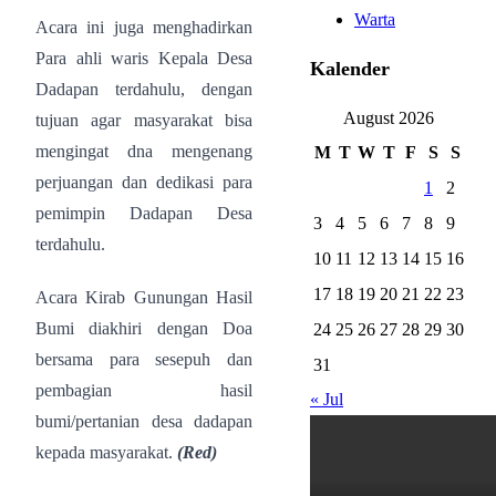
Warta
Acara ini juga menghadirkan
Para ahli waris Kepala Desa
Kalender
Dadapan terdahulu, dengan
August 2026
tujuan agar masyarakat bisa
mengingat dna mengenang
M
T
W
T
F
S
S
perjuangan dan dedikasi para
1
2
pemimpin Dadapan Desa
3
4
5
6
7
8
9
terdahulu.
10
11
12
13
14
15
16
17
18
19
20
21
22
23
Acara Kirab Gunungan Hasil
Bumi diakhiri dengan Doa
24
25
26
27
28
29
30
bersama para sesepuh dan
31
pembagian hasil
« Jul
bumi/pertanian desa dadapan
kepada masyarakat.
(Red)