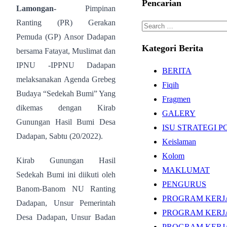
Pencarian
Lamongan-
Pimpinan
Ranting (PR) Gerakan
Search
Pemuda (GP) Ansor Dadapan
for:
Kategori Berita
bersama Fatayat, Muslimat dan
IPNU -IPPNU Dadapan
BERITA
melaksanakan Agenda Grebeg
Fiqih
Budaya “Sedekah Bumi” Yang
Fragmen
dikemas dengan Kirab
GALERY
Gunungan Hasil Bumi Desa
ISU STRATEGI 
Dadapan, Sabtu (20/2022).
Keislaman
Kolom
Kirab Gunungan Hasil
MAKLUMAT
Sedekah Bumi ini diikuti oleh
PENGURUS
Banom-Banom NU Ranting
PROGRAM KERJ
Dadapan, Unsur Pemerintah
PROGRAM KERJA
Desa Dadapan, Unsur Badan
PROGRAM KERJ