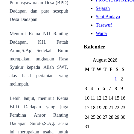
Permusyawaratan Desa (BPD)
Sejarah
Dadapan dan para sesepuh
Seni Budaya
Desa Dadapan.
Tasawuf
Warta
Menurut Ketua NU Ranting
Dadapan, KH. Fattah
Kalender
Amin,S.Ag Sedekah Bumi
merupakan ungkapan Rasa
August 2026
Syukur kepada Allah SWT,
M
T
W
T
F
S
S
atas hasil pertanian yang
1
2
melimpah.
3
4
5
6
7
8
9
10
11
12
13
14
15
16
Lebih lanjut, menurut Ketua
BPD Dadapan yang juga
17
18
19
20
21
22
23
Pembina Ansor Ranting
24
25
26
27
28
29
30
Dadapan Suroto,S.Ag. acara
31
ini merupakan usaha untuk