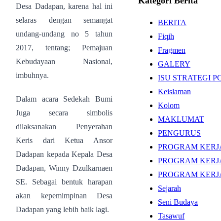
Kategori Berita
Desa Dadapan, karena hal ini
selaras dengan semangat
BERITA
undang-undang no 5 tahun
Fiqih
2017, tentang; Pemajuan
Fragmen
Kebudayaan Nasional,
GALERY
imbuhnya.
ISU STRATEGI 
Keislaman
Dalam acara Sedekah Bumi
Kolom
Juga secara simbolis
MAKLUMAT
dilaksanakan Penyerahan
PENGURUS
Keris dari Ketua Ansor
PROGRAM KERJ
Dadapan kepada Kepala Desa
PROGRAM KERJA
Dadapan, Winny Dzulkarnaen
PROGRAM KERJ
SE. Sebagai bentuk harapan
Sejarah
akan kepemimpinan Desa
Seni Budaya
Dadapan yang lebih baik lagi.
Tasawuf