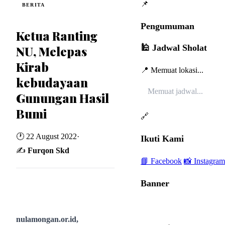
📌
BERITA
Pengumuman
Ketua Ranting
🕌 Jadwal Sholat
NU, Melepas
Kirab
📍 Memuat lokasi...
kebudayaan
Memuat jadwal...
Gunungan Hasil
Bumi
🔗
🕐 22 August 2022
·
Ikuti Kami
✍️
Furqon Skd
📘 Facebook
📸 Instagram
Banner
nulamongan.or.id,