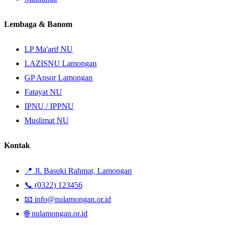
Lembaga & Banom
LP Ma'arif NU
LAZISNU Lamongan
GP Ansor Lamongan
Fatayat NU
IPNU / IPPNU
Muslimat NU
Kontak
📍 Jl. Basuki Rahmat, Lamongan
📞 (0322) 123456
📧 info@nulamongan.or.id
🌐 nulamongan.or.id