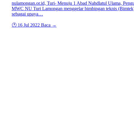
nulamongan.or.id, Turi- Menuju 1 Abad Nahdlatul Ulama, Peng
MWC NU Turi Lamongan menggelar bimbingan teknis (Bimtek
sebagai upaya…
🕐 16 Jul 2022
Baca →