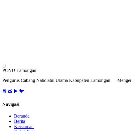
ن
PCNU Lamongan
Pengurus Cabang Nahdlatul Ulama Kabupaten Lamongan — Mengem
📘
📸
▶️
🐦
Navigasi
Beranda
Berita
Keislaman