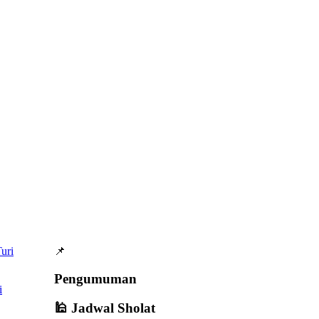
📌
Pengumuman
i
🕌 Jadwal Sholat