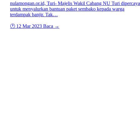
nulamongan.or.id, Turi- Majelis Wakil Cabang NU Turi dipercaya
untuk menyalurkan bantuan paket sembako kepada warga
terdampak banjir. Tak…
🕐 12 Mar 2023
Baca →