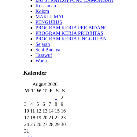
ISU STRATEGI PCNU LAMONGAN
Keislaman
Kolom
MAKLUMAT
PENGURUS
PROGRAM KERJA PER BIDANG
PROGRAM KERJA PRIORITAS
PROGRAM KERJA UNGGULAN
Sejarah
Seni Budaya
Tasawuf
Warta
Kalender
August 2026
M
T
W
T
F
S
S
1
2
3
4
5
6
7
8
9
10
11
12
13
14
15
16
17
18
19
20
21
22
23
24
25
26
27
28
29
30
31