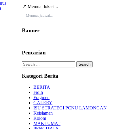
urus
📍 Memuat lokasi...
)
Memuat jadwal...
Banner
Pencarian
Search
for:
Kategori Berita
BERITA
Fiqih
Fragmen
GALERY
ISU STRATEGI PCNU LAMONGAN
Keislaman
Kolom
MAKLUMAT
PENGURUS