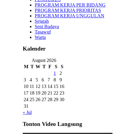
PROGRAM KERJA PER BIDANG
PROGRAM KERJA PRIORITAS
PROGRAM KERJA UNGGULAN
Sejarah
Seni Budaya
Tasawuf
Warta
Kalender
August 2026
M
T
W
T
F
S
S
1
2
3
4
5
6
7
8
9
10
11
12
13
14
15
16
17
18
19
20
21
22
23
24
25
26
27
28
29
30
31
« Jul
Tonton Video Langsung