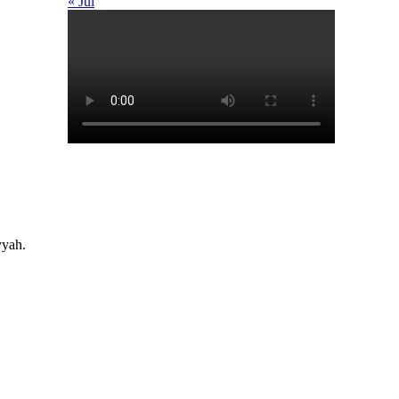
« Jul
yah.