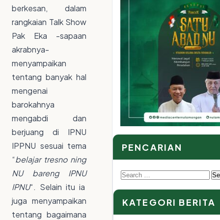
berkesan, dalam
rangkaian Talk Show
Pak Eka -sapaan
akrabnya-
menyampaikan
tentang banyak hal
mengenai
barokahnya
mengabdi dan
berjuang di IPNU
IPPNU sesuai tema
PENCARIAN
“
belajar tresno ning
NU bareng IPNU
Search
IPNU
“. Selain itu ia
for:
juga menyampaikan
KATEGORI BERITA
tentang bagaimana