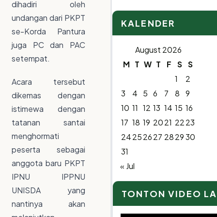
dihadiri oleh
undangan dari PKPT
KALENDER
se-Korda Pantura
juga PC dan PAC
August 2026
setempat.
M
T
W
T
F
S
S
1
2
Acara tersebut
3
4
5
6
7
8
9
dikemas dengan
10
11
12
13
14
15
16
istimewa dengan
tatanan santai
17
18
19
20
21
22
23
menghormati
24
25
26
27
28
29
30
peserta sebagai
31
anggota baru PKPT
« Jul
IPNU IPPNU
UNISDA yang
TONTON VIDEO L
nantinya akan