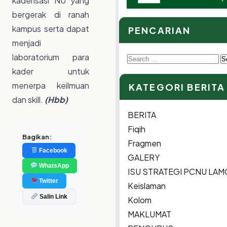
kaderisasi NU yang
bergerak di ranah
kampus serta dapat
PENCARIAN
menjadi
laboratorium para
Search
kader untuk
for:
menerpa keilmuan
KATEGORI BERITA
dan skill.
(Hbb)
BERITA
Fiqih
Bagikan:
Fragmen
Facebook
GALERY
WhatsApp
ISU STRATEGI PCNU LA
Twitter
Keislaman
Salin Link
Kolom
MAKLUMAT