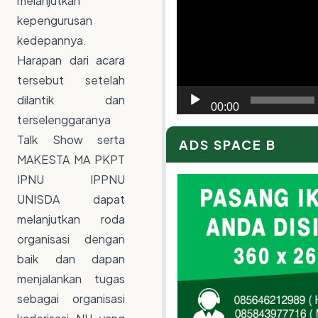
melanjutkan
Video
kepengurusan
Player
kedepannya.
Harapan dari acara
tersebut setelah
dilantik dan
00:00
terselenggaranya
Talk Show serta
ADS SPACE B
MAKESTA MA PKPT
IPNU IPPNU
UNISDA dapat
melanjutkan roda
organisasi dengan
baik dan dapan
menjalankan tugas
sebagai organisasi