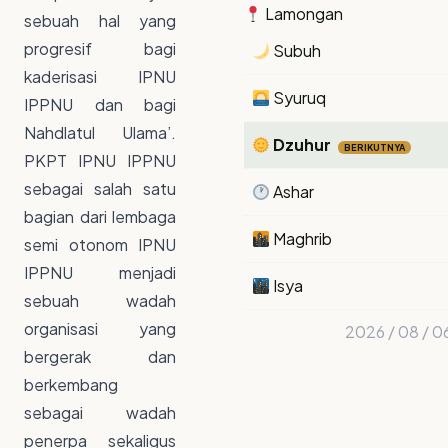
Lamongan
sebuah hal yang
progresif bagi
Subuh
kaderisasi IPNU
Syuruq
IPPNU dan bagi
Nahdlatul Ulama’.
Dzuhur
BERIKUTNYA
PKPT IPNU IPPNU
sebagai salah satu
Ashar
bagian dari lembaga
Maghrib
semi otonom IPNU
IPPNU menjadi
Isya
sebuah wadah
organisasi yang
2026 / 08 / 0
bergerak dan
berkembang
sebagai wadah
penerpa sekaligus