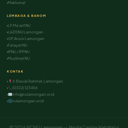
Maklumat
LEMBAGA & BANOM
LP Ma'arif NU
LAZISNU Lamongan
GP Ansor Lamongan
Fatayat NU
IPNU / IPPNU
Muslimat NU
KONTAK
Jl. Basuki Rahmat, Lamongan
(0322) 123456
info@nulamongan.or.id
nulamongan.or.id
© 2026 PCNU Lamongan — Media Centre Nahdlatul