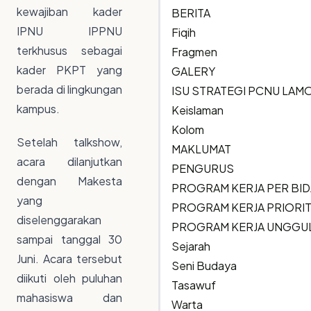
kewajiban kader
BERITA
IPNU IPPNU
Fiqih
terkhusus sebagai
Fragmen
kader PKPT yang
GALERY
berada di lingkungan
ISU STRATEGI PCNU LA
kampus.
Keislaman
Kolom
Setelah talkshow,
MAKLUMAT
acara dilanjutkan
PENGURUS
dengan Makesta
PROGRAM KERJA PER BI
yang
PROGRAM KERJA PRIORI
diselenggarakan
PROGRAM KERJA UNGGU
sampai tanggal 30
Sejarah
Juni. Acara tersebut
Seni Budaya
diikuti oleh puluhan
Tasawuf
mahasiswa dan
Warta