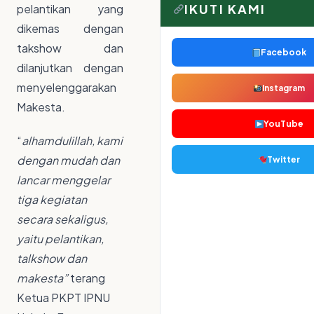
IKUTI KAMI
pelantikan yang
dikemas dengan
takshow dan
Facebook
dilanjutkan dengan
menyelenggarakan
Instagram
Makesta.
YouTube
“
alhamdulillah, kami
dengan mudah dan
Twitter
lancar menggelar
tiga kegiatan
secara sekaligus,
yaitu pelantikan,
talkshow dan
makesta”
terang
Ketua PKPT IPNU