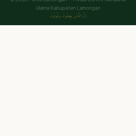
Ulama Kabupaten Lamongan
اِنَّ النَّاسَ يَعِيشُونَ وَيَمُوتُونَ