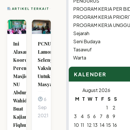
PENGURUS
PROGRAM KERJA PER BI
ARTIKEL TERKAIT
PROGRAM KERJA PRIORI
PROGRAM KERJA UNGG
Sejarah
Seni Budaya
Ini
PCNU
Tasawuf
Alasan
Lamongan
Warta
Koordinator
Selenggarakan
Perempuan
Vaksinasi
KALENDER
Masjid
Untuk
NU
Masyarakat
August 2026
Abdurrahman
M
T
W
T
F
S
S
6
Wahid
Sep
1
2
Buat
2021
3
4
5
6
7
8
9
Kajian
Fiqhun
10
11
12
13
14
15
16