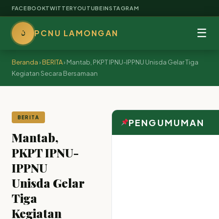
FACEBOOK
TWITTER
YOUTUBE
INSTAGRAM
ن
☰
PCNU LAMONGAN
Beranda
›
BERITA
›
Mantab, PKPT IPNU-IPPNU Unisda Gelar Tiga
Kegiatan Secara Bersamaan
BERITA
PENGUMUMAN
Mantab,
PKPT IPNU-
IPPNU
Unisda Gelar
Tiga
Kegiatan