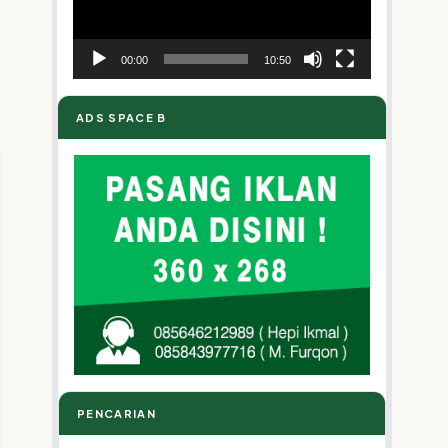
00:00
10:50
ADS SPACE B
PENCARIAN