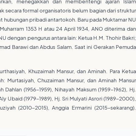
rkan, menegakkan dan membentengi ajaran Islam
k secara formal organisatoris belum bagian dari struktu
t hubungan pribadi antartokoh. Baru pada Muktamar NU
Muharram 1353 H atau 24 April 1934, ANO diterima dan
 dengan pengurus antara lain: Ketua H.M. Thohir Bakri;
hmad Barawi dan Abdus Salam. Saat ini Gerakan Pemuda
urthasiyah, Khuzaimah Mansur, dan Aminah. Para Ketua
h: Murtasiyah, Chuzaiman Mansur, dan Aminah Mansur
yah Dahlan (1956-1959), Nihayah Maksum (1959-1962), Hj.
y Ubaid (1979-1989), Hj. Sri Mulyati Asrori (1989-2000),
auziyah (2010-2015), Anggia Ermarini (2015-sekarang).