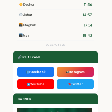
11:36
Dzuhur
14:57
Ashar
17:31
Maghrib
18:43
Isya
2026 / 08 / 07
IKUTI KAMI
Facebook
Instagram
YouTube
Twitter
BANNER