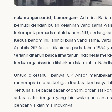
nulamongan.or.id, Lamongan-
Ada dua Badan
pemudi dengan bulan kelahiran yang sama wa
kelompok pemuda untuk banom NU, sedangkan k
Kedua banom ini, lahir di bulan yang sama, yait
Apabila GP Ansor dilahirkan pada tahun 1934 y
terlahir ditahun pasca lima tahun Indonesia merde
kedua organisasi ini dilahirkan dalam rahim Nahdl
Untuk diketahui, bahwa GP Ansor merupaka
menempati urutan ketiga, di antara keduanya la
Tentu saja, sebagai badan otonom, organisasi-or
antara satu dengan yang lain walaupun sama
dengan visi dan misi induknya.