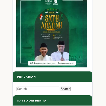
n
PENCARIAN
Search
for:
KATEGORI BERITA