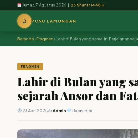
Jumat, 7 Agustus 2026 |
23 Shafar 1448 H
ن
PCNU LAMONGAN
Beranda
›
Fragmen
›
Lahir di Bulan yang sama, Ini Perjalanan se
FRAGMEN
Lahir di Bulan yang s
sejarah Ansor dan Fat
23 April 2021
·
✍️
Admin
·
1 komentar