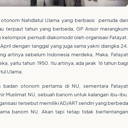
 otonom Nahdlatul Ulama yang berbasis pemuda da
lau terpaut tahun yang berbeda, GP Ansor merangkum
elompok pemudi diakomodir oleh organisasi Fatayat.
u April dengan tanggal yang juga sama yakni diangka 24.
ang artinya sebelum Indonesia merdeka, Maka, Fatayat
ka, yaitu tahun 1950. Itu artinya, ada jarak 16 tahun bagi
atul Ulama.
n badan otonom pertama di NU, sementara Fatayat
hir Muslimat NU, sebuah banom untuk kalangan ibu-ibu.
ganisasi tersebut memiliki AD/ART sendiri yang berbeda
-sama banom NU. Akan tapi tetap tidak bertentangan