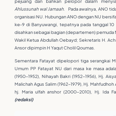
pejuang dan bahkan pelopor dalam menyia
Ahlussunah wal Jamaah
. Pada awalnya, ANO tida
organisasi NU. Hubungan ANO dengan NU bersifa
ke-9 di Banyuwangi, tepatnya pada tanggal 10 
disahkan sebagai bagian (departemen) pemuda NU
Wakil Ketua Abdullah Oebayd; Sekretaris H. Ac
Ansor dipimpin H Yaqut Cholil Qoumas.
Sementara Fatayat dipelopori tiga serangkai M
Umum PP Fatayat NU dari masa ke masa adala
(1950-1952), Nihayah Bakri (1952-1956), Hj. Ais
Malichah Agus Salim (1962-1979), Hj. Mahfudhoh Al
hj. Maria ulfah anshor (2000-2010), Hj. Ida F
(redaksi)