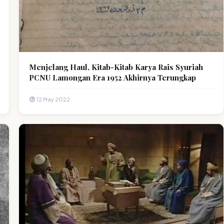
Menjelang Haul, Kitab-Kitab Karya Rais Syuriah
PCNU Lamongan Era 1952 Akhirnya Terungkap
12 May 2022