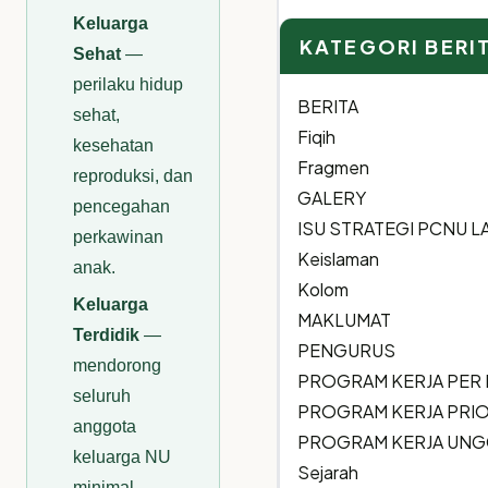
for:
Keluarga
KATEGORI BERI
Sehat
—
perilaku hidup
BERITA
sehat,
Fiqih
kesehatan
Fragmen
reproduksi, dan
GALERY
pencegahan
ISU STRATEGI PCNU 
perkawinan
Keislaman
anak.
Kolom
Keluarga
MAKLUMAT
Terdidik
—
PENGURUS
mendorong
PROGRAM KERJA PER
seluruh
PROGRAM KERJA PRIO
anggota
PROGRAM KERJA UN
keluarga NU
Sejarah
minimal