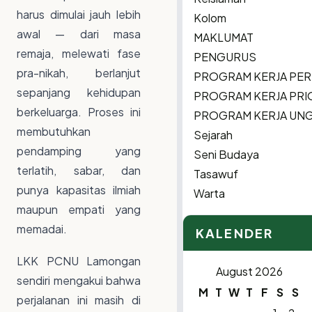
harus dimulai jauh lebih
Kolom
awal — dari masa
MAKLUMAT
remaja, melewati fase
PENGURUS
pra-nikah, berlanjut
PROGRAM KERJA PER
sepanjang kehidupan
PROGRAM KERJA PRI
berkeluarga. Proses ini
PROGRAM KERJA UN
membutuhkan
Sejarah
pendamping yang
Seni Budaya
terlatih, sabar, dan
Tasawuf
punya kapasitas ilmiah
Warta
maupun empati yang
memadai.
KALENDER
LKK PCNU Lamongan
August 2026
sendiri mengakui bahwa
M
T
W
T
F
S
S
perjalanan ini masih di