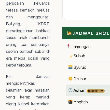
persoalan keluarga
terasa semakin meluas
dan menggurita.
Bullying, KDRT,
perselingkuhan, bahkan
JADWAL SHOL
kasus anak membunuh
orang tua; semuanya
Lamongan
seolah tumbuh subur di
Subuh
era media sosial yang
serba terbuka.
Syuruq
KH. Samsuri
Dzuhur
mengidentifikasi
sejumlah akar masalah
Ashar
BERIKUTNYA
yang kerap menjadi
Maghrib
biang keladi keretakan