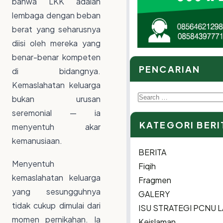
bahwa LKK adalah
lembaga dengan beban
berat yang seharusnya
diisi oleh mereka yang
benar-benar kompeten
PENCARIAN
di bidangnya.
Kemaslahatan keluarga
Search
bukan urusan
for:
seremonial — ia
KATEGORI BERI
menyentuh akar
kemanusiaan.
BERITA
Menyentuh
Fiqih
kemaslahatan keluarga
Fragmen
yang sesungguhnya
GALERY
tidak cukup dimulai dari
ISU STRATEGI PCNU
momen pernikahan. Ia
Keislaman