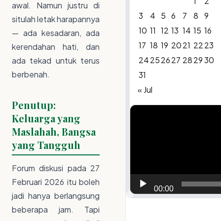
1
2
awal. Namun justru di
3
4
5
6
7
8
9
situlah letak harapannya
10
11
12
13
14
15
16
— ada kesadaran, ada
17
18
19
20
21
22
23
kerendahan hati, dan
24
25
26
27
28
29
30
ada tekad untuk terus
berbenah.
31
« Jul
Penutup:
Video
Keluarga yang
Player
Maslahah, Bangsa
yang Tangguh
Forum diskusi pada 27
Februari 2026 itu boleh
00:00
jadi hanya berlangsung
beberapa jam. Tapi