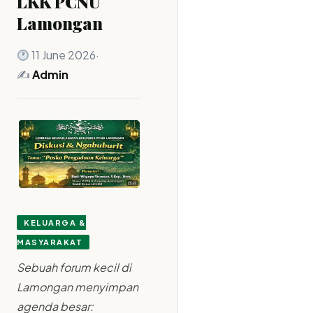
LKK PCNU
Lamongan
11 June 2026
·
✍️
Admin
KELUARGA &
MASYARAKAT
Sebuah forum kecil di
Lamongan menyimpan
agenda besar: