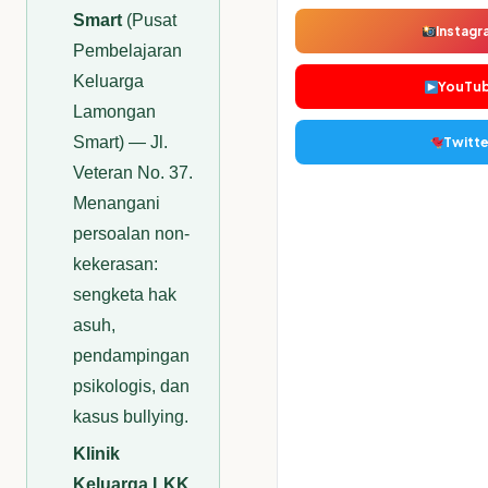
Smart
(Pusat
Instagr
Pembelajaran
Keluarga
YouTu
Lamongan
Smart) — Jl.
Twitte
Veteran No. 37.
Menangani
persoalan non-
kekerasan:
sengketa hak
asuh,
pendampingan
psikologis, dan
kasus bullying.
Klinik
Keluarga LKK