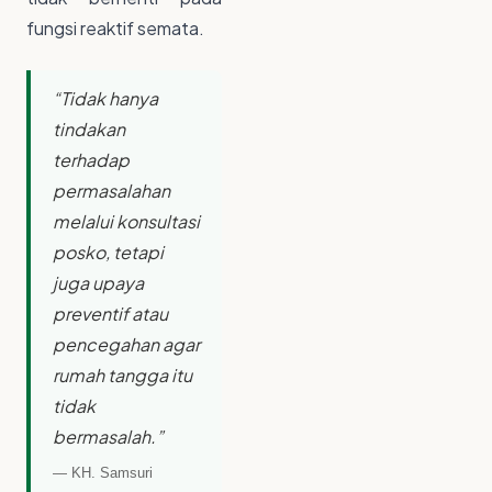
fungsi reaktif semata.
“Tidak hanya
tindakan
terhadap
permasalahan
melalui konsultasi
posko, tetapi
juga upaya
preventif atau
pencegahan agar
rumah tangga itu
tidak
bermasalah.”
— KH. Samsuri