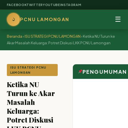
FACEBOOK
TWITTER
YOUTUBE
INSTAGRAM
ن
☰
PCNU LAMONGAN
Beranda
›
ISU STRATEGI PCNU LAMONGAN
›
Ketika NU Turun ke
Akar Masalah Keluarga: Potret Diskusi LKK PCNU Lamongan
ISU STRATEGI PCNU
PENGUMUMAN
LAMONGAN
Ketika NU
Turun ke Akar
Masalah
Keluarga:
Potret Diskusi