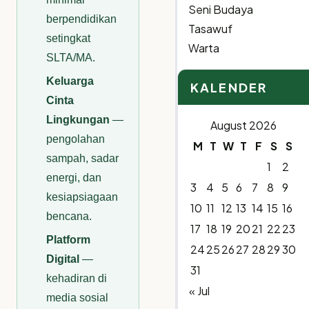
Seni Budaya
berpendidikan
Tasawuf
setingkat
Warta
SLTA/MA.
Keluarga
KALENDER
Cinta
Lingkungan
—
August 2026
pengolahan
M
T
W
T
F
S
S
sampah, sadar
1
2
energi, dan
3
4
5
6
7
8
9
kesiapsiagaan
10
11
12
13
14
15
16
bencana.
17
18
19
20
21
22
23
Platform
24
25
26
27
28
29
30
Digital
—
31
kehadiran di
« Jul
media sosial