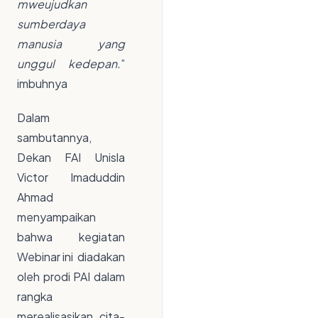
mweujudkan
sumberdaya
manusia yang
unggul kedepan.
”
imbuhnya
Dalam
sambutannya,
Dekan FAI Unisla
Victor Imaduddin
Ahmad
menyampaikan
bahwa kegiatan
Webinar ini diadakan
oleh prodi PAI dalam
rangka
merealisasikan cita-