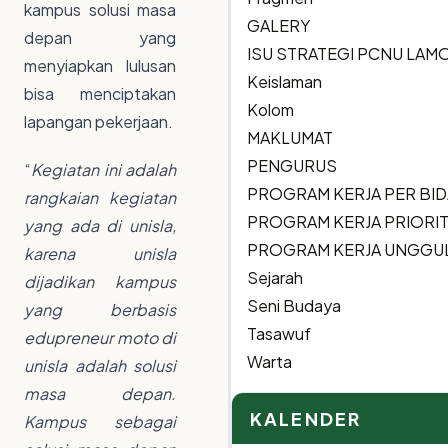
kampus solusi masa
GALERY
depan yang
ISU STRATEGI PCNU LA
menyiapkan lulusan
Keislaman
bisa menciptakan
Kolom
lapangan pekerjaan.
MAKLUMAT
PENGURUS
“
Kegiatan ini adalah
PROGRAM KERJA PER BI
rangkaian kegiatan
PROGRAM KERJA PRIORI
yang ada di unisla,
PROGRAM KERJA UNGGU
karena unisla
Sejarah
dijadikan kampus
Seni Budaya
yang berbasis
Tasawuf
edupreneur moto di
Warta
unisla adalah solusi
masa depan.
KALENDER
Kampus sebagai