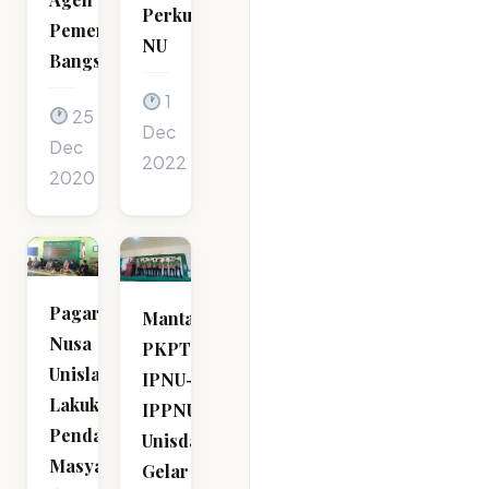
Perkum
Pemersatu
NU
Bangsa
1
25
Dec
Dec
2022
2020
Pagar
Mantab,
Nusa
PKPT
Unisla
IPNU-
Lakukan
IPPNU
Pendampingan
Unisda
Masyarakat
Gelar