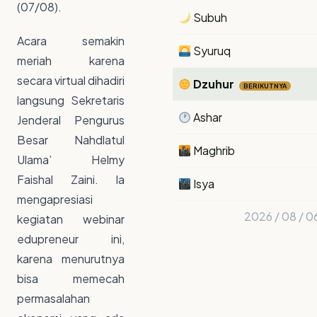
(07/08).
Subuh
Acara semakin
Syuruq
meriah karena
secara virtual dihadiri
Dzuhur
BERIKUTNYA
langsung Sekretaris
Ashar
Jenderal Pengurus
Besar Nahdlatul
Maghrib
Ulama’ Helmy
Faishal Zaini. Ia
Isya
mengapresiasi
2026 / 08 / 0
kegiatan webinar
edupreneur ini,
karena menurutnya
bisa memecah
permasalahan