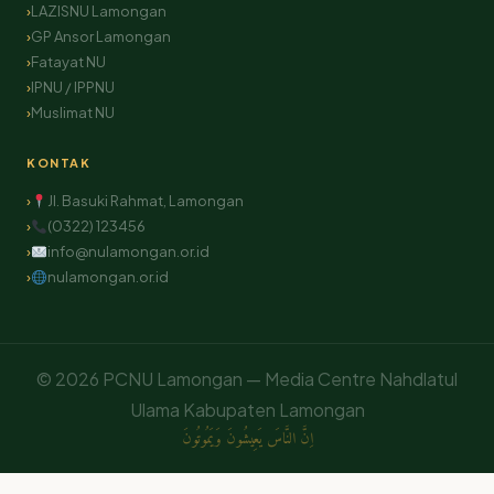
LAZISNU Lamongan
GP Ansor Lamongan
Fatayat NU
IPNU / IPPNU
Muslimat NU
KONTAK
Jl. Basuki Rahmat, Lamongan
(0322) 123456
info@nulamongan.or.id
nulamongan.or.id
© 2026 PCNU Lamongan — Media Centre Nahdlatul
Ulama Kabupaten Lamongan
اِنَّ النَّاسَ يَعِيشُونَ وَيَمُوتُونَ