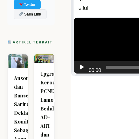
Twitter
« Jul
Salin Link
Video
Player
ARTIKEL TERKAIT
00:00
Upgrade
Ansor
Keroganisasian,
dan
PCNU
Banser
Lamongan
Sarirejo
Bedah
Deklarasikan
AD-
Komitmen
ART
Sebagai
dan
Agen