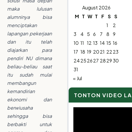
solusi masa depan
August 2026
maka lulusan
M
T
W
T
F
S
S
alumninya bisa
1
2
menciptakan
lapangan pekerjaan
3
4
5
6
7
8
9
dan itu telah
10
11
12
13
14
15
16
diajarkan para
17
18
19
20
21
22
23
pendiri NU dimana
24
25
26
27
28
29
30
beliau-beliau saat
31
itu sudah mulai
« Jul
membangun
kemandirian
TONTON VIDEO L
ekonomi dan
berwiusaha
Video
sehingga bisa
Player
berbakti untuk