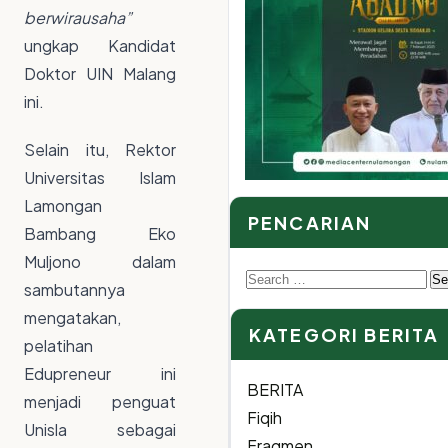
berwirausaha”
ungkap Kandidat
Doktor UIN Malang
ini.
Selain itu, Rektor
Universitas Islam
Lamongan
PENCARIAN
Bambang Eko
Muljono dalam
Search
sambutannya
for:
mengatakan,
KATEGORI BERITA
pelatihan
Edupreneur ini
BERITA
menjadi penguat
Fiqih
Unisla sebagai
Fragmen