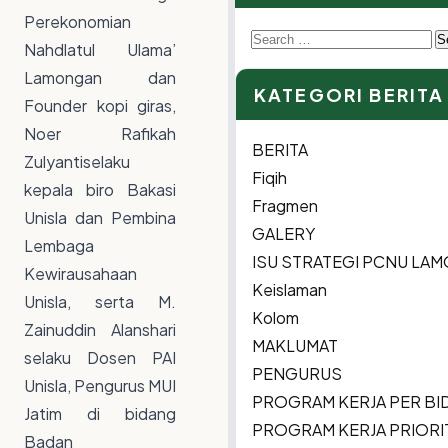
Perekonomian
Search
Nahdlatul Ulama’
for:
Lamongan dan
KATEGORI BERITA
Founder kopi giras,
Noer Rafikah
BERITA
Zulyantiselaku
Fiqih
kepala biro Bakasi
Fragmen
Unisla dan Pembina
GALERY
Lembaga
ISU STRATEGI PCNU LA
Kewirausahaan
Keislaman
Unisla, serta M.
Kolom
Zainuddin Alanshari
MAKLUMAT
selaku Dosen PAI
PENGURUS
Unisla, Pengurus MUI
PROGRAM KERJA PER BI
Jatim di bidang
PROGRAM KERJA PRIORI
Badan