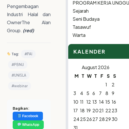
PROGRAM KERJA UNGG
Pengembagan
Sejarah
Industri Halal dan
Seni Budaya
OwnerThe Alan
Tasawuf
Group.
(red)
Warta
KALENDER
Tag:
#PAI
#PBNU
August 2026
M
T
W
T
F
S
S
#UNISLA
1
2
#webinar
3
4
5
6
7
8
9
10
11
12
13
14
15
16
Bagikan:
17
18
19
20
21
22
23
Facebook
24
25
26
27
28
29
30
WhatsApp
31