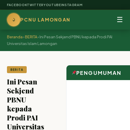
FACEBOOK
TWITTER
YOUTUBE
INSTAGRAM
ن
☰
PCNU LAMONGAN
Beranda
›
BERITA
›
Ini Pesan Sekjend PBNU kepada Prodi PAI
Universitas Islam Lamongan
BERITA
PENGUMUMAN
Ini Pesan
Sekjend
PBNU
kepada
Prodi PAI
Universitas