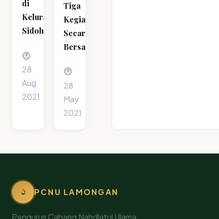
di
Tiga
Kelurahan
Kegiatan
Sidoharjo
Secara
Bersamaan
28
Aug
28
2021
May
2021
ن
PCNU LAMONGAN
Pengurus Cabang Nahdlatul Ulama