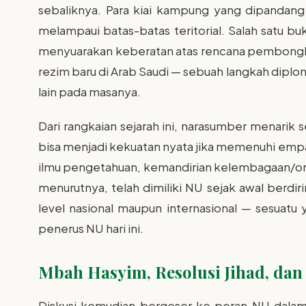
sebaliknya. Para kiai kampung yang dipandang 
melampaui batas-batas teritorial. Salah satu bu
menyuarakan keberatan atas rencana pembongkar
rezim baru di Arab Saudi — sebuah langkah diploma
lain pada masanya.
Dari rangkaian sejarah ini, narasumber menarik
bisa menjadi kekuatan nyata jika memenuhi empa
ilmu pengetahuan, kemandirian kelembagaan/orga
menurutnya, telah dimiliki NU sejak awal berdir
level nasional maupun internasional — sesuatu
penerus NU hari ini.
Mbah Hasyim, Resolusi Jihad, dan
Diskusi kemudian bergeser ke peran NU dala