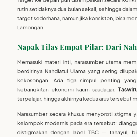
rutin setidaknya dua bulan sekali, sehingga dala
target sederhana, namun jika konsisten, bisa me
Lamongan.
Napak Tilas Empat Pilar: Dari Nah
Memasuki materi inti, narasumber utama memb
berdirinya Nahdlatul Ulama yang sering dilupak
kekosongan. Ada tiga simpul penting yan
kebangkitan ekonomi kaum saudagar,
Taswir
terpelajar, hingga akhirnya kedua arus tersebu
Narasumber secara khusus menyoroti stigma y
kelompok modernis pada era tersebut: diangg
distigmakan dengan label TBC — tahayul, bid