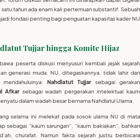
m satu tahun ada enam kali pertemuan substantif. Sebuah
njadi fondasi penting bagi penguatan kapasitas kader NU
dlatut Tujjar hingga Komite Hijaz
awa peserta diskusi menyusuri kembali jejak sejarah
an generasi muda. NU, ditegaskannya, tidak lahir dari
g mendahuluinya:
Nahdlatut Tujjar
sebagai geraka
ul Afkar
sebagai wadah pergerakan intelektual kau
t menyatu dalam wadah besar bernama Nahdlatul Ulama.
ang selama ini melekat pada sosok ulama NU di mata
ap sebagai “kaum sarungan”, “kaum bakiakan”, bahkan
’ah, churafat. Namun fakta sejarah justru berbicara