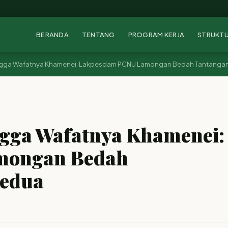
BERANDA
TENTANG
PROGRAM KERJA
STRUKT
hingga Wafatnya Khamenei: Lakpesdam PCNU Lamongan Bedah Tantanga
ngga Wafatnya Khamenei:
mongan Bedah
Kedua