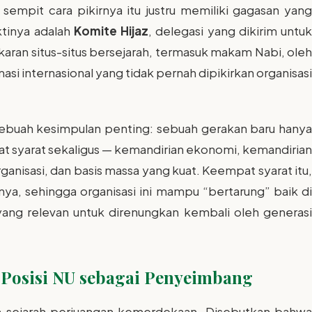
sempit cara pikirnya itu justru memiliki gagasan yang
ktinya adalah
Komite Hijaz
, delegasi yang dikirim untuk
an situs-situs bersejarah, termasuk makam Nabi, oleh
si internasional yang tidak pernah dipikirkan organisasi
 sebuah kesimpulan penting: sebuah gerakan baru hanya
t syarat sekaligus — kemandirian ekonomi, kemandirian
nisasi, dan basis massa yang kuat. Keempat syarat itu,
inya, sehingga organisasi ini mampu “bertarung” baik di
 yang relevan untuk direnungkan kembali oleh generasi
 Posisi NU sebagai Penyeimbang
m sejarah perjuangan kemerdekaan. Disebutkan bahwa