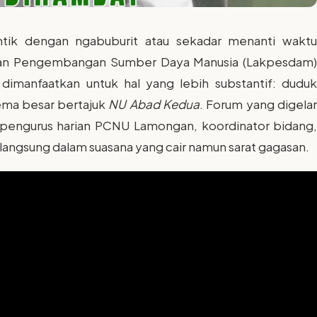
tik dengan ngabuburit atau sekadar menanti waktu
 dan Pengembangan Sumber Daya Manusia (Lakpesdam)
anfaatkan untuk hal yang lebih substantif: duduk
ma besar bertajuk
NU Abad Kedua
. Forum yang digela
n pengurus harian PCNU Lamongan, koordinator bidang,
angsung dalam suasana yang cair namun sarat gagasan.