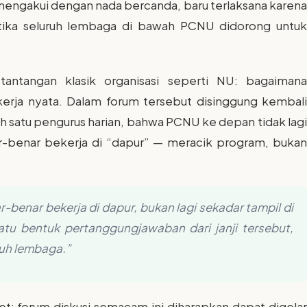
 mengakui dengan nada bercanda, baru terlaksana karena
ika seluruh lembaga di bawah PCNU didorong untuk
ntangan klasik organisasi seperti NU: bagaimana
kerja nyata. Dalam forum tersebut disinggung kembali
ah satu pengurus harian, bahwa PCNU ke depan tidak lagi
r-benar bekerja di “dapur” — meracik program, bukan
benar bekerja di dapur, bukan lagi sekadar tampil di
atu bentuk pertanggungjawaban dari janji tersebut,
ruh lembaga.”
t: forum diskusi semacam ini diharapkan dapat digelar