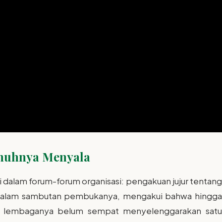
nuhnya Menyala
i dalam forum-forum organisasi: pengakuan jujur tentang
dalam sambutan pembukanya, mengakui bahwa hingga
n, lembaganya belum sempat menyelenggarakan satu