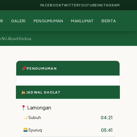
FACEBOOK
TWITTER
YOUTUBE
INSTAGRAM
UR
GALERI
PENGUMUMAN
MAKLUMAT
BERITA
n NU Abad Kedua
PENGUMUMAN
JADWAL SHOLAT
Lamongan
04:21
Subuh
05:41
Syuruq