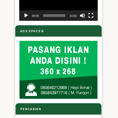
00:00
10:50
ADS SPACE B
n
m
PENCARIAN