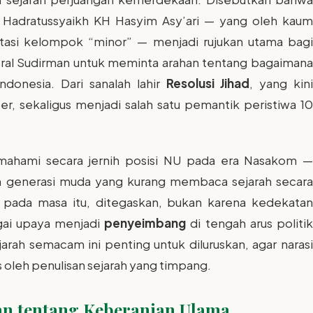
ok Hadratussyaikh KH Hasyim Asy’ari — yang oleh kaum
ntasi kelompok “minor” — menjadi rujukan utama bagi
ral Sudirman untuk meminta arahan tentang bagaimana
donesia. Dari sanalah lahir
Resolusi Jihad
, yang kin
er, sekaligus menjadi salah satu pemantik peristiwa 10
ahami secara jernih posisi NU pada era Nasakom —
h generasi muda yang kurang membaca sejarah secara
ik pada masa itu, ditegaskan, bukan karena kedekatan
gai upaya menjadi
penyeimbang
di tengah arus politi
rah semacam ini penting untuk diluruskan, agar narasi
 oleh penulisan sejarah yang timpang.
an tentang Keberanian Ulama