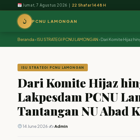
Jumat, 7 Agustus 2026 |
22 Shafar 1448 H
ن
PCNU LAMONGAN
Beranda
›
ISU STRATEGI PCNU LAMONGAN
›
Dari Komite Hijaz 
ISU STRATEGI PCNU LAMONGAN
Dari Komite Hijaz hi
Lakpesdam PCNU La
Tantangan NU Abad 
14 June 2026
·
✍️
Admin