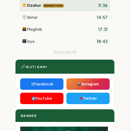
11:36
Dzuhur
BERIKUTNYA
14:57
Ashar
17:31
Maghrib
18:43
Isya
2026 / 08 / 07
IKUTI KAMI
Facebook
Instagram
YouTube
Twitter
BANNER