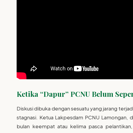
Ketika “Dapur” PCNU Belum Sepe
Diskusi dibuka dengan sesuatu yang jarang terjad
stagnasi. Ketua Lakpesdam PCNU Lamongan, 
bulan keempat atau kelima pasca pelantika