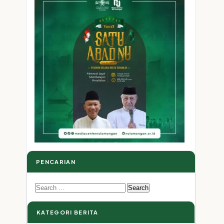
r
PENCARIAN
Search
for:
KATEGORI BERITA