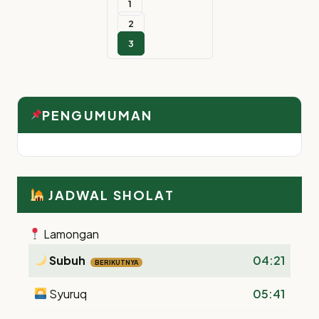
1
2
3
PENGUMUMAN
JADWAL SHOLAT
Lamongan
Subuh
04:21
BERIKUTNYA
Syuruq
05:41