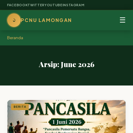
FACEBOOK
TWITTER
YOUTUBE
INSTAGRAM
ن
☰
PCNU LAMONGAN
Beranda
Arsip: June 2026
BERITA