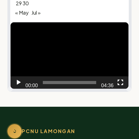
29
30
« May
Jul »
Video
Player
00:00
04:36
ن
PCNU LAMONGAN