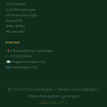
LP Ma'arif NU
LAZISNU Lamongan
GP Ansor Lamongan
Fatayat NU
IPNU / IPPNU
Muslimat NU
KONTAK
Jl. Basuki Rahmat, Lamongan
(0322) 123456
info@nulamongan.or.id
nulamongan.or.id
© 2026 PCNU Lamongan — Media Centre Nahdlatul
Ulama Kabupaten Lamongan
اِنَّ النَّاسَ يَعِيشُونَ وَيَمُوتُونَ