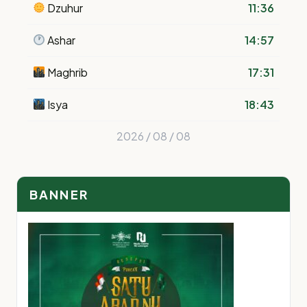
Dzuhur
11:36
Ashar
14:57
Maghrib
17:31
Isya
18:43
2026 / 08 / 08
BANNER