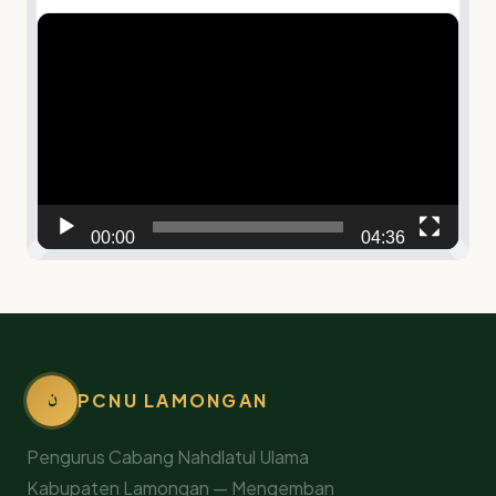
Video
Player
00:00
04:36
ن
PCNU LAMONGAN
Pengurus Cabang Nahdlatul Ulama
Kabupaten Lamongan — Mengemban