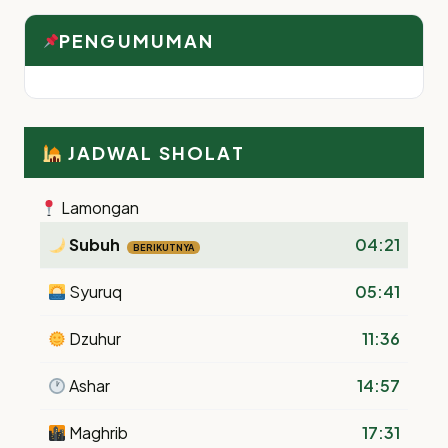
PENGUMUMAN
JADWAL SHOLAT
Lamongan
Subuh
04:21
BERIKUTNYA
Syuruq
05:41
Dzuhur
11:36
Ashar
14:57
Maghrib
17:31