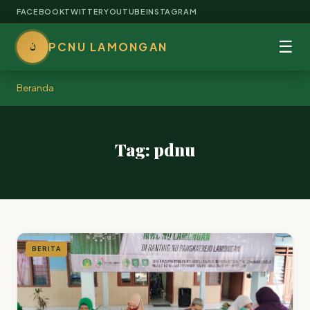
FACEBOOK
TWITTER
YOUTUBE
INSTAGRAM
ن
☰
PCNU LAMONGAN
Beranda
Tag: pdnu
BERITA