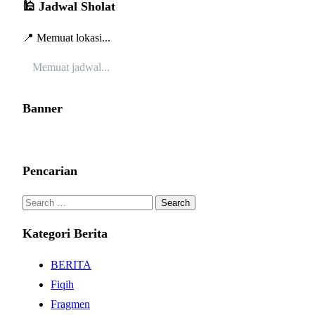
🕌 Jadwal Sholat
📍 Memuat lokasi...
Memuat jadwal...
Banner
Pencarian
Search
for:
Kategori Berita
BERITA
Fiqih
Fragmen