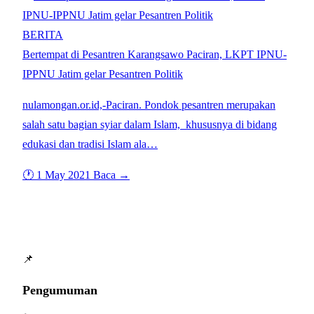
BERITA
Bertempat di Pesantren Karangsawo Paciran, LKPT IPNU-
IPPNU Jatim gelar Pesantren Politik
nulamongan.or.id,-Paciran. Pondok pesantren merupakan
salah satu bagian syiar dalam Islam, khususnya di bidang
edukasi dan tradisi Islam ala…
🕐 1 May 2021
Baca →
📌
Pengumuman