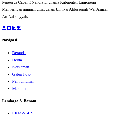
Pengurus Cabang Nahdlatul Ulama Kabupaten Lamongan —
Mengemban amanah umat dalam bingkai Ahlussunah Wal Jamaah
An-Nahdliyyah.
📘
📸
▶️
🐦
Navigasi
Beranda
Berita
Keislaman
Galeri Foto
Pengumuman
Maklumat
Lembaga & Banom
LP Ma'arif NU