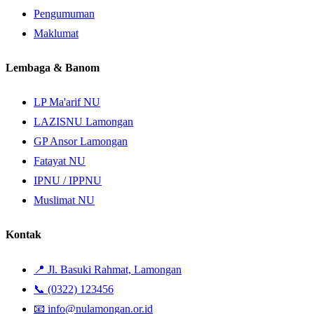
Pengumuman
Maklumat
Lembaga & Banom
LP Ma'arif NU
LAZISNU Lamongan
GP Ansor Lamongan
Fatayat NU
IPNU / IPPNU
Muslimat NU
Kontak
📍 Jl. Basuki Rahmat, Lamongan
📞 (0322) 123456
📧 info@nulamongan.or.id