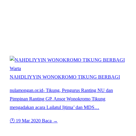
Tag: NAHDLIYYIN
WONOKROMO TIKUNG
BERBAGI
Warta
NAHDLIYYIN WONOKROMO TIKUNG BERBAGI
nulamongan.or.id- Tikung, Pengurus Ranting NU dan
Pimpinan Ranting GP. Ansor Wonokromo Tikung
mengadakan acara Lailatul Ijtima’ dan MDS…
🕐 19 Mar 2020
Baca →