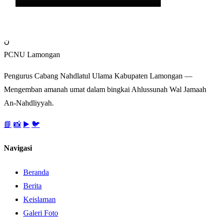
ن
PCNU Lamongan
Pengurus Cabang Nahdlatul Ulama Kabupaten Lamongan —
Mengemban amanah umat dalam bingkai Ahlussunah Wal Jamaah
An-Nahdliyyah.
📘
📸
▶️
🐦
Navigasi
Beranda
Berita
Keislaman
Galeri Foto