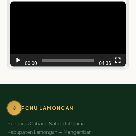
Video
Player
00:00
04:36
ن
PCNU LAMONGAN
Pengurus Cabang Nahdlatul Ulama
Kabupaten Lamongan — Mengemban