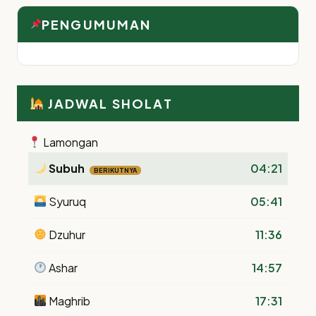
PENGUMUMAN
JADWAL SHOLAT
Lamongan
Subuh
04:21
BERIKUTNYA
Syuruq
05:41
Dzuhur
11:36
Ashar
14:57
Maghrib
17:31