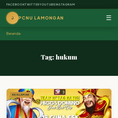
FACEBOOK
TWITTER
YOUTUBE
INSTAGRAM
ن
☰
PCNU LAMONGAN
Beranda
Tag: hukum
KEISLAMAN