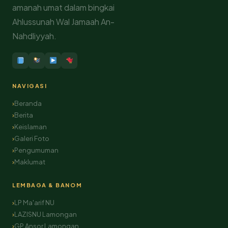
amanah umat dalam bingkai
Ahlussunah Wal Jamaah An-
Nahdliyyah.
NAVIGASI
Beranda
Berita
Keislaman
Galeri Foto
Pengumuman
Maklumat
LEMBAGA & BANOM
LP Ma'arif NU
LAZISNU Lamongan
GP Ansor Lamongan