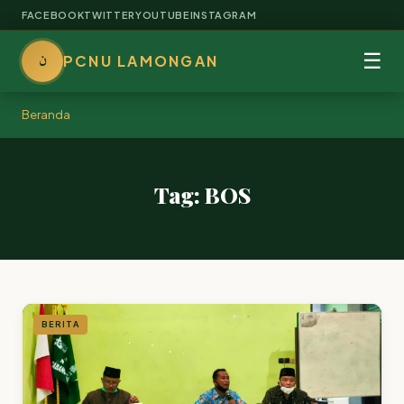
FACEBOOK
TWITTER
YOUTUBE
INSTAGRAM
ن
☰
PCNU LAMONGAN
Beranda
Tag: BOS
BERITA