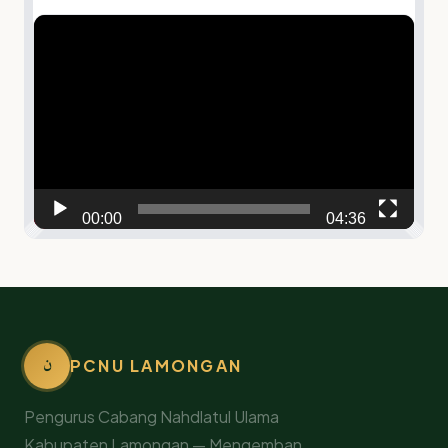
Video
Player
00:00
04:36
ن
PCNU LAMONGAN
Pengurus Cabang Nahdlatul Ulama
Kabupaten Lamongan — Mengemban