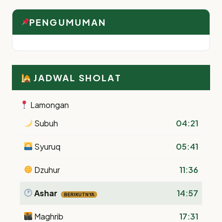
PENGUMUMAN
JADWAL SHOLAT
Lamongan
Subuh
04:21
Syuruq
05:41
Dzuhur
11:36
Ashar
14:57
BERIKUTNYA
Maghrib
17:31