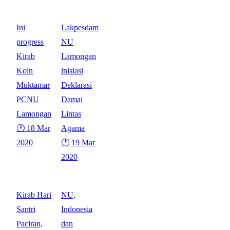
Ini
Lakpesdam
progress
NU
Kirab
Lamongan
Koin
inisiasi
Muktamar
Deklarasi
PCNU
Damai
Lamongan
Lintas
🕐 18 Mar
Agama
2020
🕐 19 Mar
2020
Kirab Hari
NU,
Santri
Indonesia
Paciran,
dan