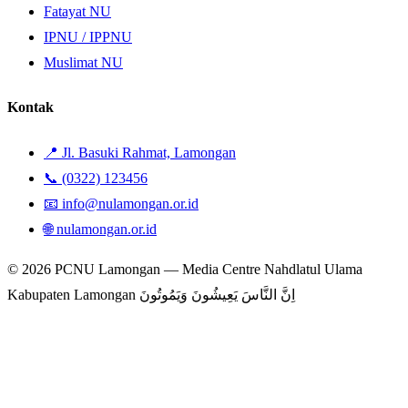
Fatayat NU
IPNU / IPPNU
Muslimat NU
Kontak
📍 Jl. Basuki Rahmat, Lamongan
📞 (0322) 123456
📧 info@nulamongan.or.id
🌐 nulamongan.or.id
© 2026 PCNU Lamongan — Media Centre Nahdlatul Ulama
Kabupaten Lamongan
اِنَّ النَّاسَ يَعِيشُونَ وَيَمُوتُونَ