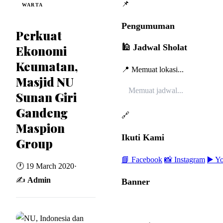
📌
WARTA
Pengumuman
Perkuat
🕌 Jadwal Sholat
Ekonomi
Keumatan,
📍 Memuat lokasi...
Masjid NU
Memuat jadwal...
Sunan Giri
Gandeng
🔗
Maspion
Ikuti Kami
Group
📘 Facebook
📸 Instagram
▶️ Y
🕐 19 March 2020
·
✍️
Admin
Banner