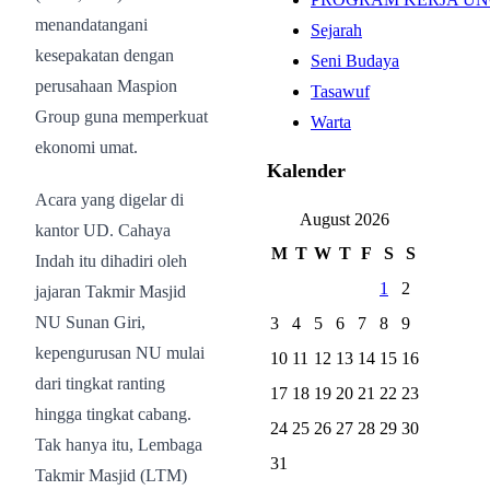
menandatangani
Sejarah
kesepakatan dengan
Seni Budaya
perusahaan Maspion
Tasawuf
Group guna memperkuat
Warta
ekonomi umat.
Kalender
Acara yang digelar di
August 2026
kantor UD. Cahaya
M
T
W
T
F
S
S
Indah itu dihadiri oleh
1
2
jajaran Takmir Masjid
NU Sunan Giri,
3
4
5
6
7
8
9
kepengurusan NU mulai
10
11
12
13
14
15
16
dari tingkat ranting
17
18
19
20
21
22
23
hingga tingkat cabang.
24
25
26
27
28
29
30
Tak hanya itu, Lembaga
31
Takmir Masjid (LTM)