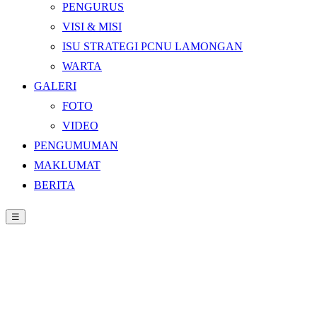
PENGURUS
VISI & MISI
ISU STRATEGI PCNU LAMONGAN
WARTA
GALERI
FOTO
VIDEO
PENGUMUMAN
MAKLUMAT
BERITA
☰
Beranda
›
Warta
›
Perkuat Ekonomi Keumatan, Masjid NU Sunan Giri
Gandeng Maspion Group