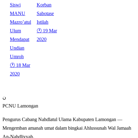
Siswi
Korban
MANU
Sabotase
Mazro’atul
Istilah
Ulum
🕐 19 Mar
Mendapat
2020
Undian
Umroh
🕐 18 Mar
2020
ن
PCNU Lamongan
Pengurus Cabang Nahdlatul Ulama Kabupaten Lamongan —
Mengemban amanah umat dalam bingkai Ahlussunah Wal Jamaah
An-Nahdliyyah.