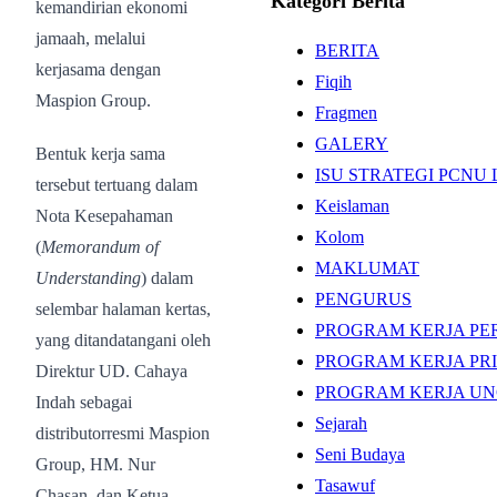
Kategori Berita
kemandirian ekonomi
jamaah, melalui
BERITA
kerjasama dengan
Fiqih
Maspion Group.
Fragmen
GALERY
Bentuk kerja sama
ISU STRATEGI PCN
tersebut tertuang dalam
Keislaman
Nota Kesepahaman
Kolom
(
Memorandum of
MAKLUMAT
Understanding
) dalam
PENGURUS
selembar halaman kertas,
PROGRAM KERJA PE
yang ditandatangani oleh
PROGRAM KERJA PR
Direktur UD. Cahaya
PROGRAM KERJA U
Indah sebagai
Sejarah
distributorresmi Maspion
Seni Budaya
Group, HM. Nur
Tasawuf
Chasan, dan Ketua