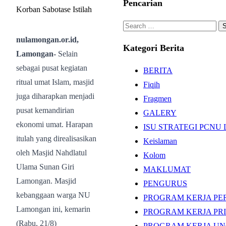
Pencarian
Search
for:
nulamongan.or.id,
Kategori Berita
Lamongan-
Selain
sebagai pusat kegiatan
BERITA
ritual umat Islam, masjid
Fiqih
juga diharapkan menjadi
Fragmen
pusat kemandirian
GALERY
ekonomi umat. Harapan
ISU STRATEGI PCN
itulah yang direalisasikan
Keislaman
oleh Masjid Nahdlatul
Kolom
Ulama Sunan Giri
MAKLUMAT
Lamongan. Masjid
PENGURUS
kebanggaan warga NU
PROGRAM KERJA PE
Lamongan ini, kemarin
PROGRAM KERJA PR
(Rabu, 21/8)
PROGRAM KERJA U