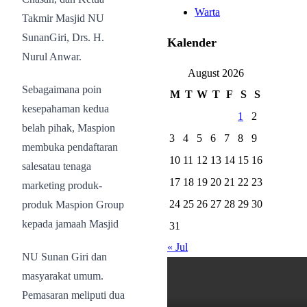
Warta
Takmir Masjid NU
SunanGiri, Drs. H.
Kalender
Nurul Anwar.
August 2026
Sebagaimana poin
M
T
W
T
F
S
S
kesepahaman kedua
1
2
belah pihak, Maspion
3
4
5
6
7
8
9
membuka pendaftaran
10
11
12
13
14
15
16
salesatau tenaga
17
18
19
20
21
22
23
marketing produk-
24
25
26
27
28
29
30
produk Maspion Group
kepada jamaah Masjid
31
« Jul
NU Sunan Giri dan
masyarakat umum.
Pemasaran meliputi dua