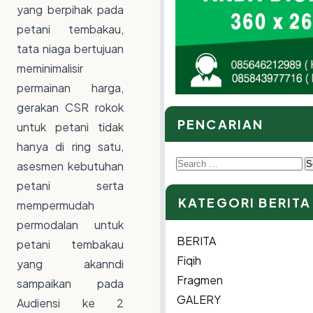
yang berpihak pada
petani tembakau,
tata niaga bertujuan
meminimalisir
permainan harga,
gerakan CSR rokok
PENCARIAN
untuk petani tidak
hanya di ring satu,
Search
asesmen kebutuhan
for:
petani serta
KATEGORI BERITA
mempermudah
permodalan untuk
BERITA
petani tembakau
Fiqih
yang akanndi
Fragmen
sampaikan pada
GALERY
Audiensi ke 2