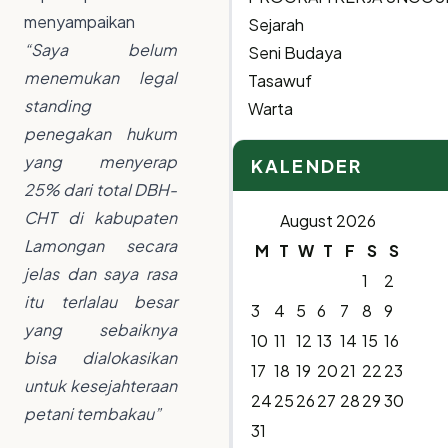
menyampaikan
Sejarah
“Saya belum
Seni Budaya
menemukan legal
Tasawuf
standing
Warta
penegakan hukum
yang menyerap
KALENDER
25% dari total DBH-
CHT di kabupaten
August 2026
Lamongan secara
M
T
W
T
F
S
S
jelas dan saya rasa
1
2
itu terlalau besar
3
4
5
6
7
8
9
yang sebaiknya
10
11
12
13
14
15
16
bisa dialokasikan
17
18
19
20
21
22
23
untuk kesejahteraan
24
25
26
27
28
29
30
petani tembakau”
31