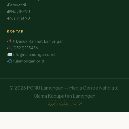
Fatayat NU
IPNU / IPPNU
Muslimat NU
KONTAK
Jl. Basuki Rahmat, Lamongan
(0322) 123456
info@nulamongan.or.id
nulamongan.or.id
© 2026 PCNU Lamongan — Media Centre Nahdlatul
Ulama Kabupaten Lamongan
اِنَّ النَّاسَ يَعِيشُونَ وَيَمُوتُونَ