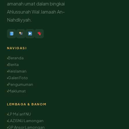
amanah umat dalam bingkai
Ahlussunah Wal Jamaah An-
Nahdliyyah.
NAVIGASI
Beranda
Berita
Keislaman
Galeri Foto
Pengumuman
Maklumat
LEMBAGA & BANOM
LP Ma'arif NU
LAZISNU Lamongan
GP Ansor Lamongan