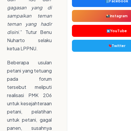
Facebook
gagasan yang di
sampaikan teman
Instagram
teman yang hadir
YouTube
disini
.” Tutur Benu
Nuharto selaku
Twitter
ketua LPPNU.
Beberapa usulan
petani yang tetuang
pada forum
tersebut meliputi
realisasi PMK 206
untuk kesejahteraan
petani, pelatihan
untuk petani, gagal
panen, susahnya