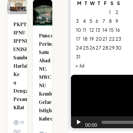
M
T
W
T
F
S
S
1
2
3
4
5
6
7
8
9
PKPT
10
11
12
13
14
15
16
IPNU
Puncak
17
18
19
20
21
22
23
IPPNU
Peringatan
24
25
26
27
28
29
30
UNISLA
Satu
31
Sambut
Abad
« Jul
Harlah
NU,
Ke
MWC
Video
9
NU
Player
Dengan
Kembangbahu
Pesantren
Gelar
Kilat
Istighosah
Kubro
19
00:00
Apr