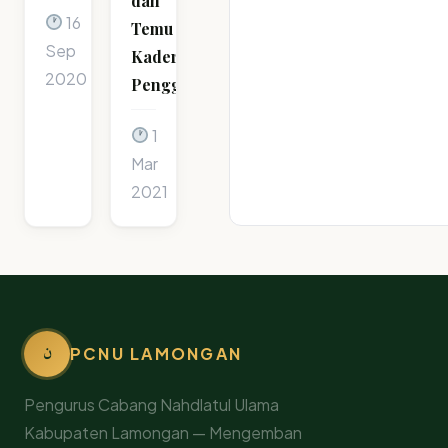
dan
16
Temu
Sep
Kader
2020
Penggerak
1
Mar
2021
ن
PCNU LAMONGAN
Pengurus Cabang Nahdlatul Ulama
Kabupaten Lamongan — Mengemban