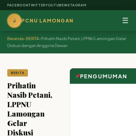
FACEBOOK
TWITTER
YOUTUBE
INSTAGRAM
ن
☰
PCNU LAMONGAN
Beranda
›
BERITA
›
Prihatin Nasib Petani, LPPNU Lamongan Gelar
Diskusi dengan Anggota Dewan
BERITA
PENGUMUMAN
Prihatin
Nasib Petani,
LPPNU
Lamongan
Gelar
Diskusi