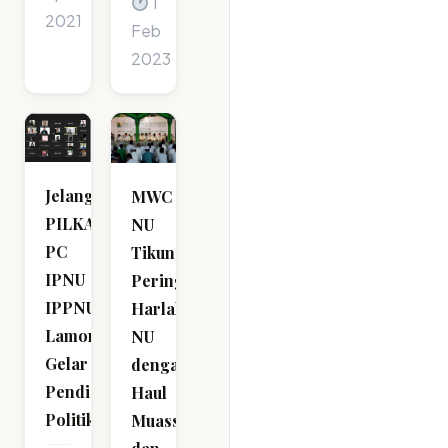
1
2021
Feb
2023
Jelang
MWC
PILKADA,
NU
PC
Tikung
IPNU
Peringati
IPPNU
Harlah
Lamongan
NU
Gelar
dengan
Pendidikan
Haul
Politik
Muassis