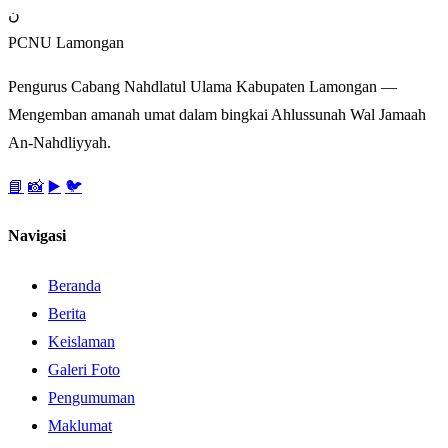
ن
PCNU Lamongan
Pengurus Cabang Nahdlatul Ulama Kabupaten Lamongan —
Mengemban amanah umat dalam bingkai Ahlussunah Wal Jamaah
An-Nahdliyyah.
📘
📸
▶️
🐦
Navigasi
Beranda
Berita
Keislaman
Galeri Foto
Pengumuman
Maklumat