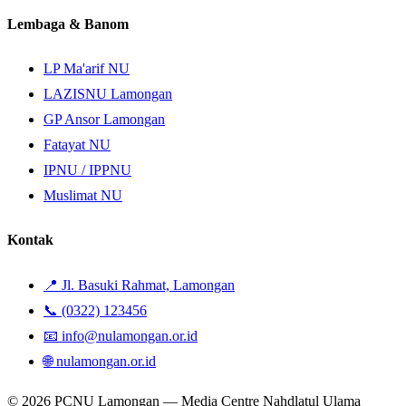
Lembaga & Banom
LP Ma'arif NU
LAZISNU Lamongan
GP Ansor Lamongan
Fatayat NU
IPNU / IPPNU
Muslimat NU
Kontak
📍 Jl. Basuki Rahmat, Lamongan
📞 (0322) 123456
📧 info@nulamongan.or.id
🌐 nulamongan.or.id
© 2026 PCNU Lamongan — Media Centre Nahdlatul Ulama