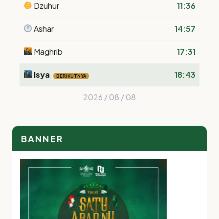
Dzuhur
11:36
Ashar
14:57
Maghrib
17:31
Isya
18:43
BERIKUTNYA
2026 / 08 / 08
BANNER