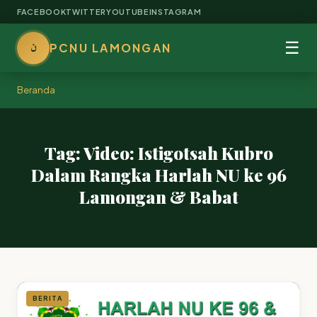
FACEBOOK
TWITTER
YOUTUBE
INSTAGRAM
ن
☰
PCNU LAMONGAN
Beranda
Tag: Video: Istigotsah Kubro
Dalam Rangka Harlah NU ke 96
Lamongan & Babat
BERITA