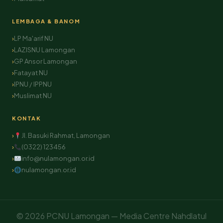
LEMBAGA & BANOM
LP Ma'arif NU
LAZISNU Lamongan
GP Ansor Lamongan
Fatayat NU
IPNU / IPPNU
Muslimat NU
KONTAK
Jl. Basuki Rahmat, Lamongan
(0322) 123456
info@nulamongan.or.id
nulamongan.or.id
© 2026 PCNU Lamongan — Media Centre Nahdlatul