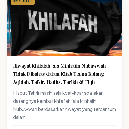
KEISLAMAN
Riwayat Khilafah ‘ala Minhajin Nubuwwah
Tidak Dibahas dalam Kitab Utama Bidang
Aqidah, Tafsir, Hadits, Tarikh & Fiqh
Hizbut Tahrir masih saja koar-koar soal akan
datangnya kembali khilafah ‘ala Minhajin
Nubuwwah berdasarkan riwayat yang tercantum
dalam…