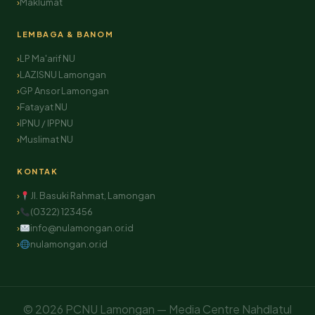
Maklumat
LEMBAGA & BANOM
LP Ma'arif NU
LAZISNU Lamongan
GP Ansor Lamongan
Fatayat NU
IPNU / IPPNU
Muslimat NU
KONTAK
Jl. Basuki Rahmat, Lamongan
(0322) 123456
info@nulamongan.or.id
nulamongan.or.id
© 2026 PCNU Lamongan — Media Centre Nahdlatul