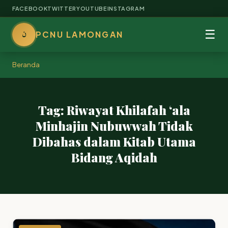
FACEBOOK
TWITTER
YOUTUBE
INSTAGRAM
ن
☰
PCNU LAMONGAN
Beranda
Tag: Riwayat Khilafah ‘ala
Minhajin Nubuwwah Tidak
Dibahas dalam Kitab Utama
Bidang Aqidah