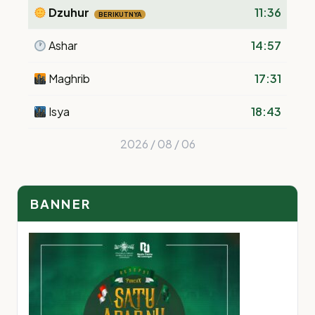
Dzuhur
11:36
BERIKUTNYA
Ashar
14:57
Maghrib
17:31
Isya
18:43
2026 / 08 / 06
BANNER