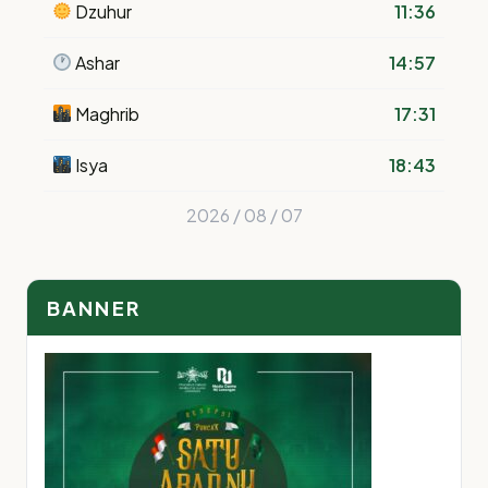
Dzuhur
11:36
Ashar
14:57
Maghrib
17:31
Isya
18:43
2026 / 08 / 07
BANNER