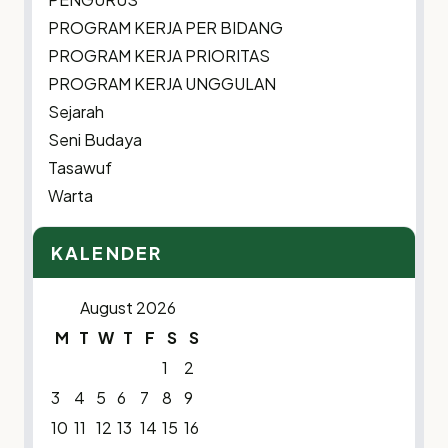
PROGRAM KERJA PER BIDANG
PROGRAM KERJA PRIORITAS
PROGRAM KERJA UNGGULAN
Sejarah
Seni Budaya
Tasawuf
Warta
KALENDER
August 2026
M
T
W
T
F
S
S
1
2
3
4
5
6
7
8
9
10
11
12
13
14
15
16