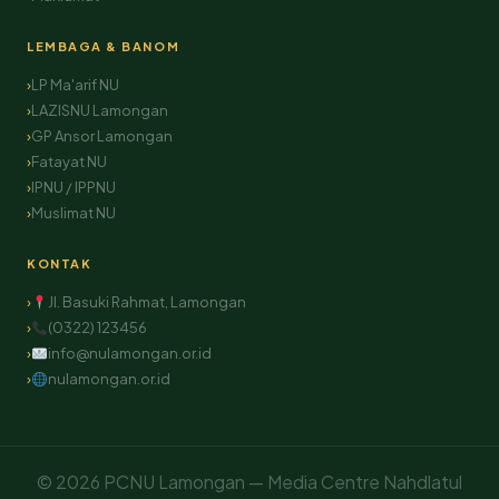
LEMBAGA & BANOM
LP Ma'arif NU
LAZISNU Lamongan
GP Ansor Lamongan
Fatayat NU
IPNU / IPPNU
Muslimat NU
KONTAK
Jl. Basuki Rahmat, Lamongan
(0322) 123456
info@nulamongan.or.id
nulamongan.or.id
© 2026 PCNU Lamongan — Media Centre Nahdlatul