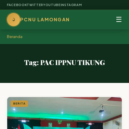
FACEBOOK
TWITTER
YOUTUBE
INSTAGRAM
ن
☰
PCNU LAMONGAN
Beranda
Tag: PAC IPPNU TIKUNG
BERITA