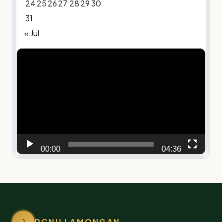
24
25
26
27
28
29
30
31
« Jul
Video
Player
00:00
04:36
PCNU LAMONGAN