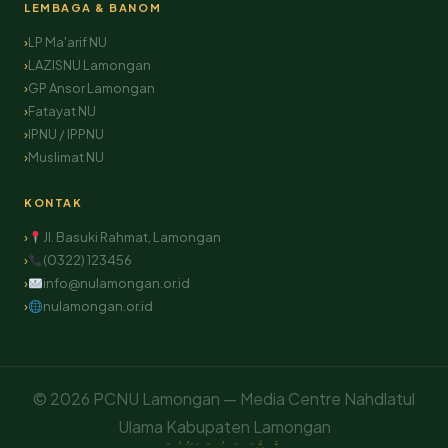
LEMBAGA & BANOM
LP Ma'arif NU
LAZISNU Lamongan
GP Ansor Lamongan
Fatayat NU
IPNU / IPPNU
Muslimat NU
KONTAK
Jl. Basuki Rahmat, Lamongan
(0322) 123456
info@nulamongan.or.id
nulamongan.or.id
© 2026 PCNU Lamongan — Media Centre Nahdlatul
Ulama Kabupaten Lamongan