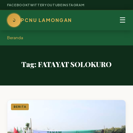
FACEBOOK
TWITTER
YOUTUBE
INSTAGRAM
ن
☰
PCNU LAMONGAN
Beranda
Tag: FATAYAT SOLOKURO
BERITA