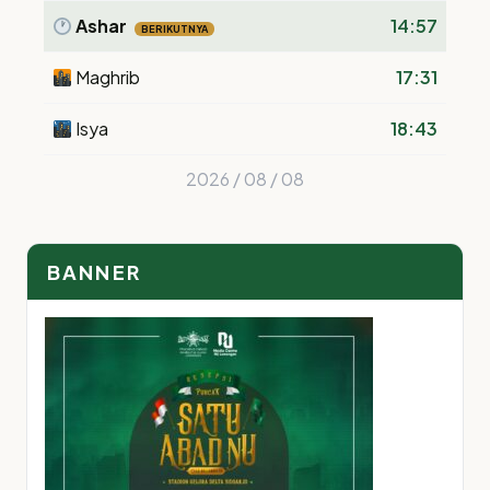
Ashar
14:57
BERIKUTNYA
Maghrib
17:31
Isya
18:43
2026 / 08 / 08
BANNER