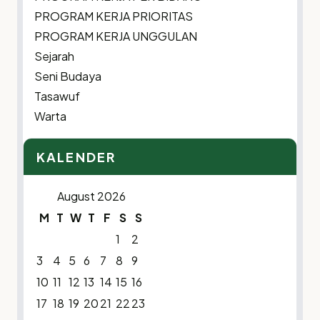
PROGRAM KERJA PRIORITAS
PROGRAM KERJA UNGGULAN
Sejarah
Seni Budaya
Tasawuf
Warta
KALENDER
August 2026
M
T
W
T
F
S
S
1
2
3
4
5
6
7
8
9
10
11
12
13
14
15
16
17
18
19
20
21
22
23